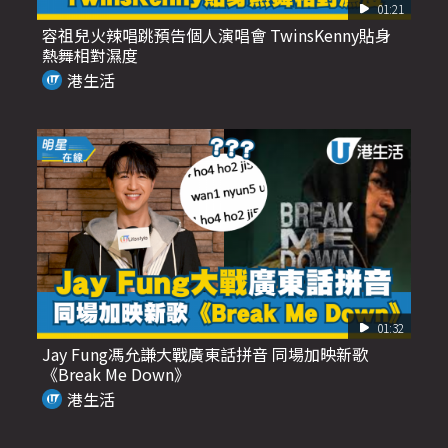
01:21
容祖兒火辣唱跳預告個人演唱會 TwinsKenny貼身
熱舞相對濕度
港生活
01:32
Jay Fung馮允謙大戰廣東話拼音 同場加映新歌
《Break Me Down》
港生活