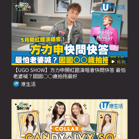
01:05
【UGO SHOW】方力申開紅館演唱會快問快答 最怕
老婆喊？囡囡○○歲拍拖最好
港生活