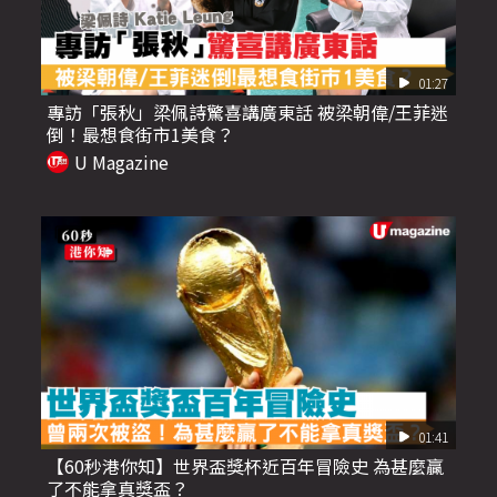
01:27
專訪「張秋」梁佩詩驚喜講廣東話 被梁朝偉/王菲迷
倒！最想食街市1美食？
U Magazine
01:41
【60秒港你知】世界盃獎杯近百年冒險史 為甚麼贏
了不能拿真獎盃？