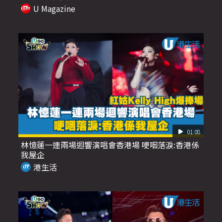
U Magazine
01:08
林憶蓮一連兩場迴響演唱會香港場 哽咽落淚:香港係
我屋企
港生活