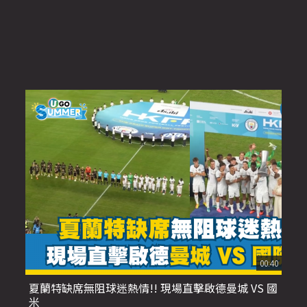
00:40
夏蘭特缺席無阻球迷熱情!! 現場直擊啟德曼城 VS 國
米