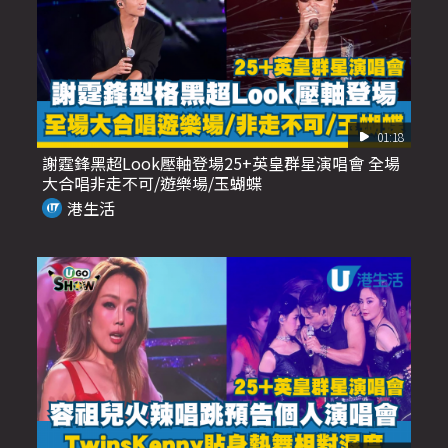
01:18
謝霆鋒黑超Look壓軸登場25+英皇群星演唱會 全場
大合唱非走不可/遊樂場/玉蝴蝶
港生活