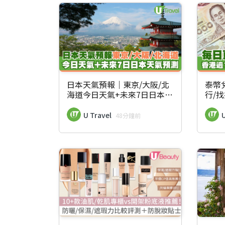
日本天氣預報｜東京/大阪/北
泰幣
海道今日天氣+未來7日日本天
行/
氣預測
｜每
U Travel
U
48分鐘前