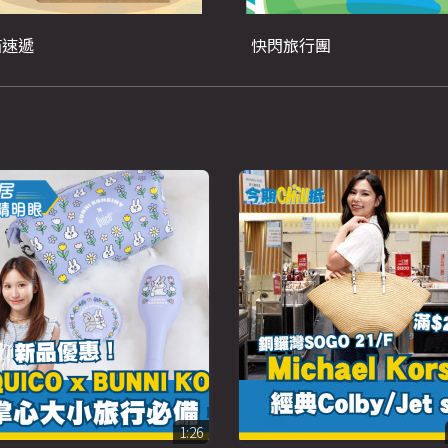
箱速遞
快閃旅行團
1:26