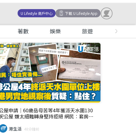
U Lifestyle 商戶中心
下載 U Lifestyle App
著數
娛樂
旅遊
女生
公屋申請｜60歲岳母苦等4年獲派天水圍130
呎公屋 嫌太細難轉身堅持拒絕 網民︰套房嚟
講好抵
港生活
48分鐘前