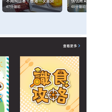
不用飛日本！香港一次買齊東
情侶周末北上玩樂推介
47分鐘前
48分鐘前
京大熱甜品🇯🇵😋
爆紅潮玩館
查看更多