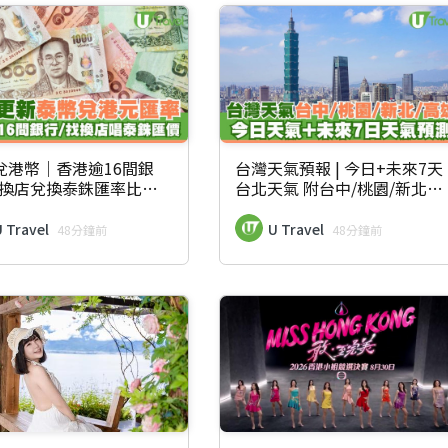
兌港幣｜香港逾16間銀
台灣天氣預報 | 今日+未來7天
找換店兌換泰銖匯率比較
台北天氣 附台中/桃園/新北/
日更新
高雄市一週天氣預測
 Travel
U Travel
48分鐘前
48分鐘前