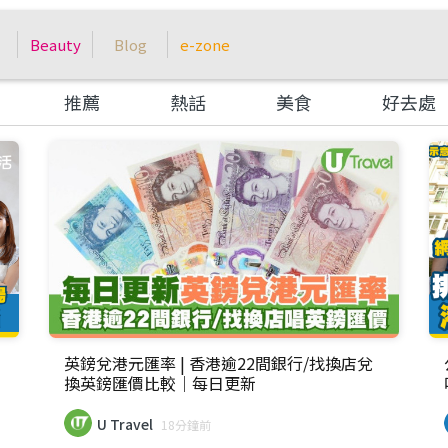
Beauty
Blog
e-zone
推薦
熱話
美食
好去處
英鎊兌港元匯率 | 香港逾22間銀行/找換店兌
換英鎊匯價比較｜每日更新
U Travel
18分鐘前