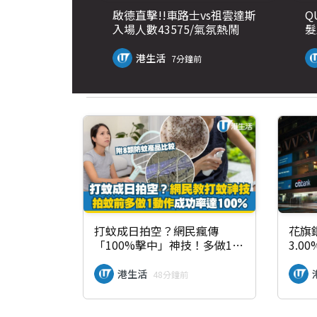
啟德直擊!!車路士vs祖雲達斯
Q
入場人數43575/氣氛熱鬧
髮
備
港生活
7分鐘前
打蚊成日拍空？網民瘋傳
花旗
「100%擊中」神技！多做1動
3.0
作即防蚊子逃脫 附8類防蚊產
期存
品比較/蚊討厭4顏色
港生活
48分鐘前