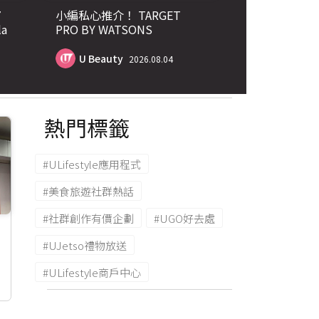
7
小編私心推介！ TARGET
PRO BY WATSONS
FEMTECHLAB™女士頭部護理
系列 3 Step 防脫髮 拯救闊髮
U Beauty
2026.08.04
界
熱門標籤
#ULifestyle應用程式
#美食旅遊社群熱話
#社群創作有價企劃
#UGO好去處
#UJetso禮物放送
#ULifestyle商戶中心