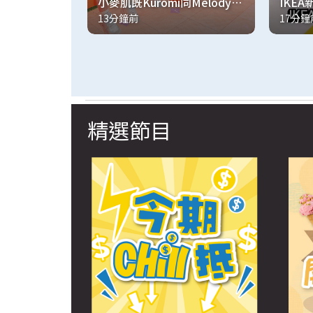
小麥肌既Kuromi同Melody呀
IKE
13分鐘前
17分鐘
❤️✨
冇人講
精選節目