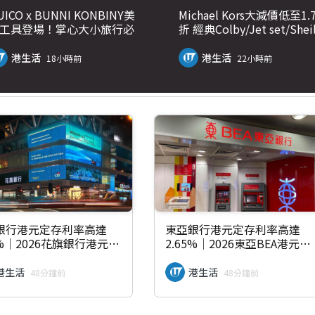
UICO x BUNNI KONBINY美
Michael Kors大減價低至1.
工具登場！掌心大小旅行必
折 經典Colby/Jet set/Sheila
/一袋解決頭髮煩惱
手袋$500起
港生活
港生活
18小時前
22小時前
銀行港元定存利率高達
東亞銀行港元定存利率高達
0%｜2026花旗銀行港元定
2.65%｜2026東亞BEA港元定
款優惠每日更新
期存款優惠每日更新
港生活
港生活
48分鐘前
48分鐘前