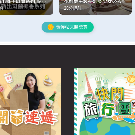
A新出椰子斑蘭系列,點解
花廚慶生🎤夢幻💯少女必去✨
前
20分鐘前
😮
發佈帖文賺獎賞