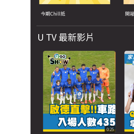
今期Chill抵
開
U TV 最新影片
0:25