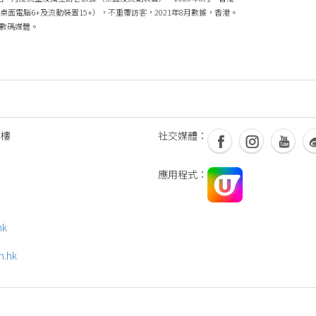
，總觀眾人數（桌面電腦6+及流動裝置15+），不重覆訪客，2021年8月數據，香港。
佳生活數碼媒體。
 樓
社交媒體：
應用程式：
hk
m.hk