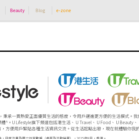
Beauty
Blog
e-zone
性網絡平台，秉承一貫熱愛正面優質生活的態度，令用戶邁進更方便的生活模式
festyle旗下頻道包括港生活、 U Travel、 U Food、 U Beauty
有，方便用戶緊貼各種生活資訊交流。從生活起點出發，現在就體驗你我
業，內容出版網站，月度流量及獨立訪客數據（桌面及流動裝置），2025年8月，香港。