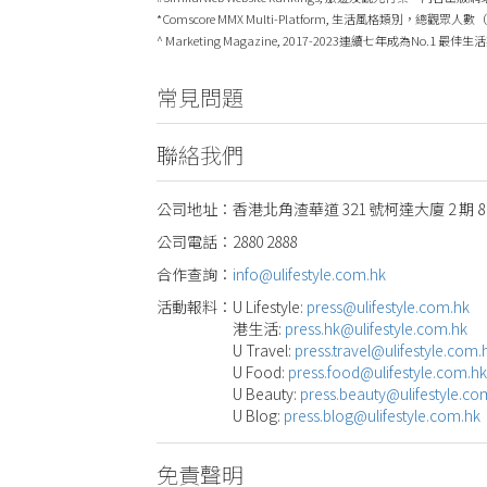
*Comscore MMX Multi-Platform, 生活風格類別
^ Marketing Magazine, 2017-2023連續七年成為No.1 最
常見問題
聯絡我們
公司地址：
香港北角渣華道 321 號柯達大廈 2 期 8
公司電話：
2880 2888
合作查詢：
info@ulifestyle.com.hk
活動報料：
U Lifestyle:
press@ulifestyle.com.hk
港生活:
press.hk@ulifestyle.com.hk
U Travel:
press.travel@ulifestyle.com.
U Food:
press.food@ulifestyle.com.hk
U Beauty:
press.beauty@ulifestyle.co
U Blog:
press.blog@ulifestyle.com.hk
免責聲明