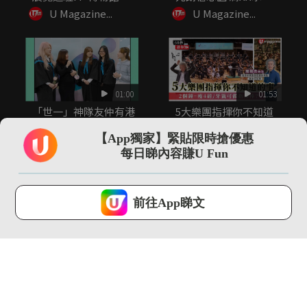
20+...
令...
U Magazine...
U Magazine...
01:00
01:53
「世一」神隊友仲有港
5大樂團指揮你不知道
大CC嘅老師！
的事 指揮2小時音樂可
瘦4...
【App獨家】緊貼限時搶優惠
U Magazine...
U Magazine...
每日睇內容賺U Fun
U Lifestyle 會使用Cookies來改善您的網站體驗，請確定您同意接
受本網站之
私隱政策和使用條款
才可繼續瀏覽。
前往App睇文
我已閱讀及同意
00:35
13:13
尖沙咀直擊 adidas
【環球GPS】巴塞隆拿
FIFA世界盃26展覽...
自由行4日3夜行程規
劃！必...
U Magazine...
U Magazine...