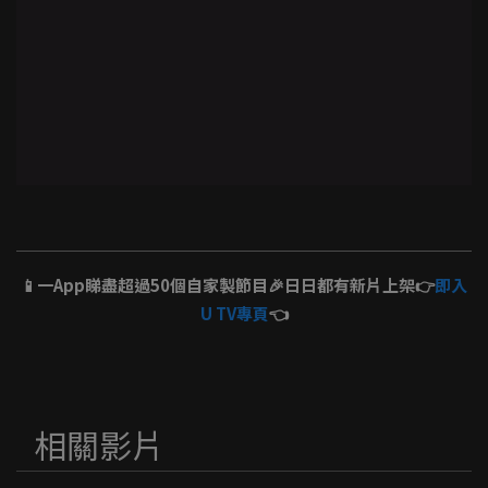
📱一App睇盡超過50個自家製節目🎉日日都有新片上架👉
即入
U TV專頁
👈
相關影片