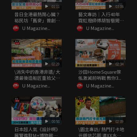
01:11
03:06
昔日全港最熱鬧心臟？
藝文專訪｜入行40年
裕民坊「舊麥」曾創
霓虹燈師傅胡智楷揭
「世界第一...
秘：做繁體...
U Magazine...
U Magazine...
02:29
02:34
\消失中的香港非遺/ 大
沙田HomeSquare傢
澳最後造船匠重拾父親
俬激減前哨戰 教你3...
工...
U Magazine...
U Magazine...
00:58
02:09
日本超人氣《設計啊》
\園主專訪/ 熱門打卡地
展覽進駐M+博物館
元朗信芯園 滴XX水可