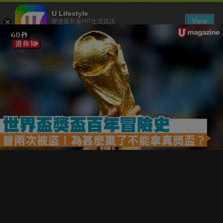
U Lifestyle
View
睇盡最新最HIT生活資訊
FREE - In Google Play
下載 U Lifestyle App