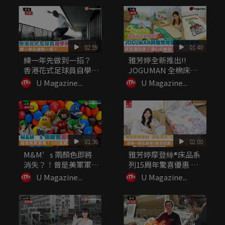
02:59
01:40
練一年先做到一招？
雅芳婷全新推出!!
香港花式足球員自學挑
JOGUMAN 全棉床品
戰最高難度
系列...
U Magazine...
U Magazine...
01:36
02:00
M&M’s 兩顏色即將
雅芳婷摩登絲®床品系
消失？！曾是美軍軍
列15周年驚喜優惠 深
糧？10...
睡+...
U Magazine...
U Magazine...