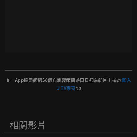
📱一App睇盡超過50個自家製節目🎉日日都有新片上架👉
即入
U TV專頁
👈
相關影片