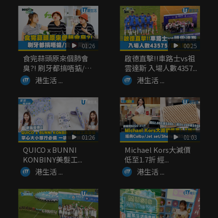
01:26
00:25
食完蒜頭原來個肺會
啟德直擊!!車路士vs祖
臭?! 刷牙都搞唔掂/
雲達斯 入場人數4357...
食...
港生活 ...
港生活 ...
01:26
01:03
QUICO x BUNNI
Michael Kors大減價
KONBINY美髮工...
低至1.7折 經...
港生活 ...
港生活 ...