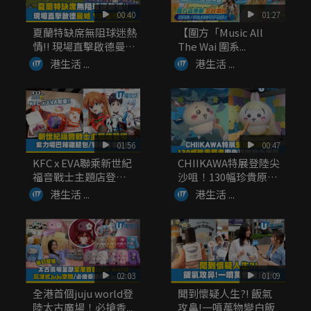
00:40
01:27
夏蘭特缺席無阻球迷熱
【圍方「Music All
情!! 現場直擊啟德曼城
The Wai 圍系...
V...
港生活 ...
港生活 ...
01:56
00:47
KFC x EVA聯乘新世紀
CHIIKAWA特展登陸尖
福音戰士主題店登
沙咀！130幅珍貴原
場！...
畫...
港生活 ...
港生活 ...
02:03
01:09
全港首個juju world登
聞到懷疑人生?! 飯氣
陸太古廣場！必搶香...
攻鼻!一噴萬物變白飯