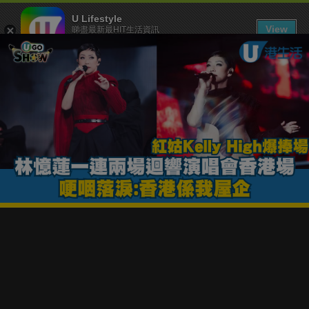
U Lifestyle
View
睇盡最新最HIT生活資訊
FREE - In Google Play
下載 U Lifestyle App