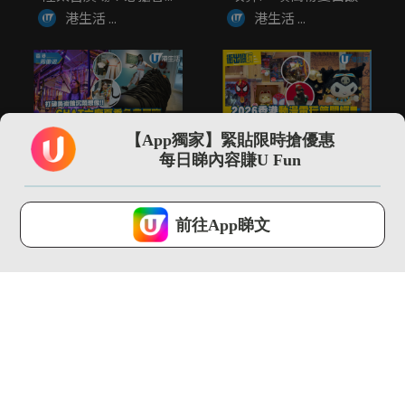
港生活 ...
港生活 ...
02:14
01:30
【App獨家】緊貼限時搶優惠
打破美術館沉悶想像!!
\現場直擊/ 2026動漫
每日睇內容賺U Fun
CHAT六廠夏季免費展
節開鑼 Sanrio埃...
覽...
港生活 ...
港生活 ...
U Lifestyle 會使用Cookies來改善您的網站體驗，請確定您同意接
受本網站之
私隱政策和使用條款
才可繼續瀏覽。
前往App睇文
我已閱讀及同意
03:18
02:09
SOGO仲夏精選全場低
全港首個!! 最大型
至37折！立即入手泳
JOGUMAN沉浸式夏日
衣套裝...
癒癒...
港生活 ...
港生活 ...