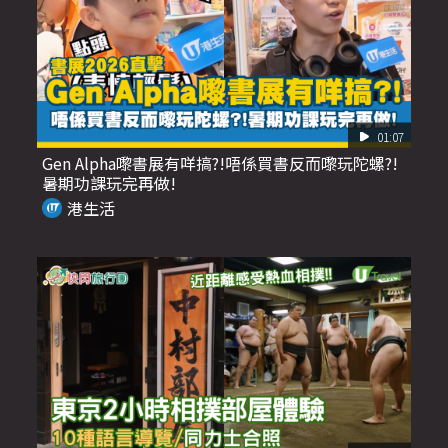
01:07
Gen Alpha嚟書展有咩搞?!唔係買書反而嚟玩陀螺?!
暑期功課玩完再做!
港生活