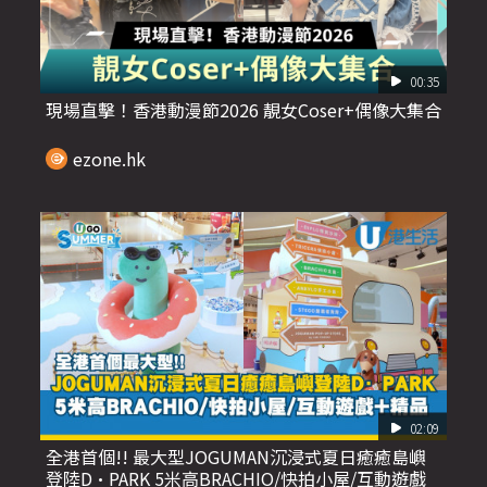
00:35
現場直擊！香港動漫節2026 靚女Coser+偶像大集合
ezone.hk
02:09
全港首個!! 最大型JOGUMAN沉浸式夏日癒癒島嶼
登陸D·PARK 5米高BRACHIO/快拍小屋/互動遊戲