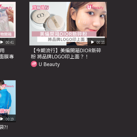
00:41
00:18
實用
【今期流行】美編開箱DIOR新碎
！面膜專
粉 將品牌LOGO印上面？！
U Beauty
00:19
袋?!