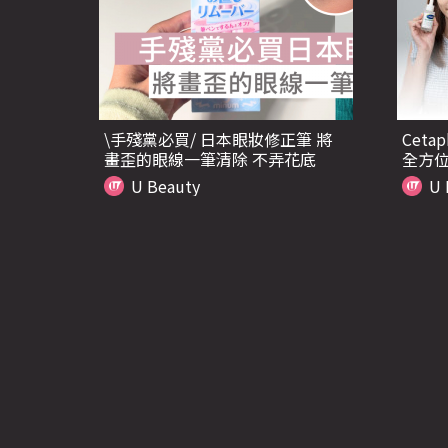
\手殘黨必買/ 日本眼妝修正筆 將
Ceta
畫歪的眼線一筆清除 不弄花底
全方位
妝！
障 輕
U Beauty
U 