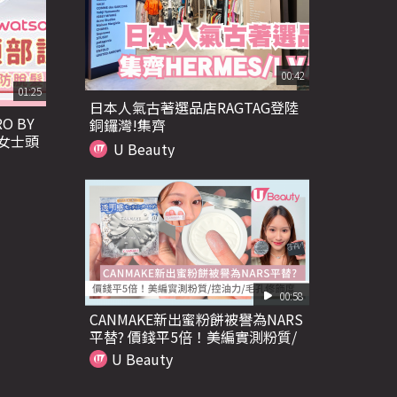
00:42
01:25
日本人氣古著選品店RAGTAG登陸
O BY
銅鑼灣!集齊
B™女士頭
HERMES/LV/Celine/Chanel
U Beauty
 拯救闊
00:58
CANMAKE新出蜜粉餅被譽為NARS
平替? 價錢平5倍！美編實測粉質/
控油力/毛孔修飾度
U Beauty