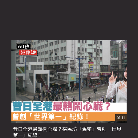
01:11
昔日全港最熱鬧心臟？裕民坊「舊麥」曾創「世界
第一」紀錄！