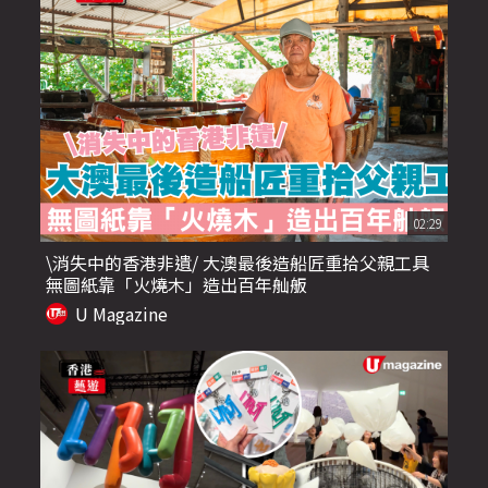
02:29
\消失中的香港非遺/ 大澳最後造船匠重拾父親工具
無圖紙靠「火燒木」造出百年舢舨
U Magazine