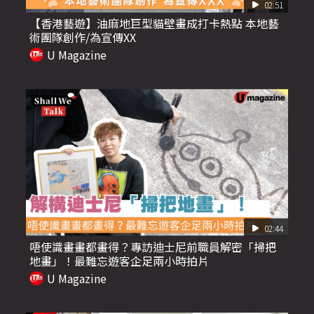
02:51
【香港藝遊】油麻地巨型貓壁畫成打卡熱點 本地藝
術團隊創作/為宣傳XX
U Magazine
02:44
唔使識畫畫都畫得？專訪迪士尼前職員解密「掃把
地畫」！最難忘遊客企足兩小時拍片
U Magazine