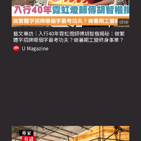
03:06
藝文專訪｜入行40年霓虹燈師傅胡智楷揭秘：做繁
體字招牌哪個字最考功夫？做暑期工變終身事業？
U Magazine