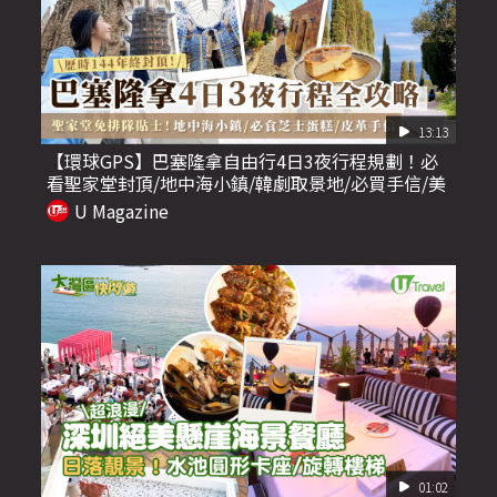
13:13
【環球GPS】巴塞隆拿自由行4日3夜行程規劃！必
看聖家堂封頂/地中海小鎮/韓劇取景地/必買手信/美
食推介
U Magazine
01:02