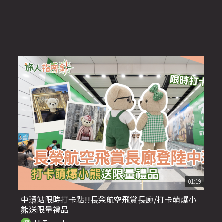
01:19
中環站限時打卡點!!長榮航空飛賞長廊/打卡萌爆小
熊送限量禮品