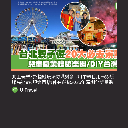
北上玩樂3招慳錢玩法你識幾多!?用中銀信用卡簽賬
賺高達8%現金回贈!仲有必睇2026年深圳全新景點
U Travel