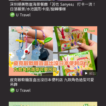
深圳絕美懸崖海景餐廳「苫也 Sanyea」 打卡一流！
日落靚景/水池圓形卡座/旋轉樓梯
U Travel
00:21
皮克敏軟糖盲盒出沒日本便利店 九款角色造型可愛
吊飾
U Travel