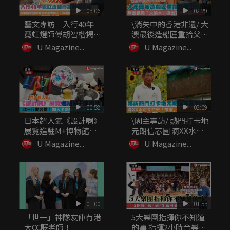
03:06
02:29
藝文專訪｜入行40年
\消失中的香港非遺/ 大
霓虹燈師傅胡智楷揭
澳最後造船匠重拾父親
秘：做繁體...
工...
U Magazine...
U Magazine...
00:58
02:09
日本超人氣《設計啊》
\園主專訪/ 熱門打卡地
展覽進駐M+博物館
元朗信芯園 滴XX水可
20+...
令...
U Magazine...
U Magazine...
01:00
01:53
「世一」神隊友仲有港
5大樂團指揮你不知道
大CC嘅老師！
的事 指揮2小時音樂可