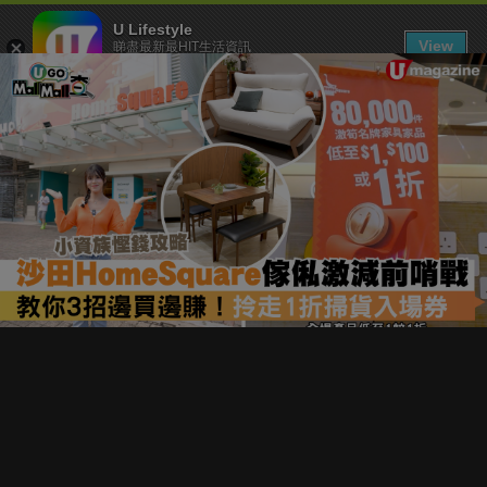
U Lifestyle
View
睇盡最新最HIT生活資訊
FREE - In Google Play
下載 U Lifestyle App