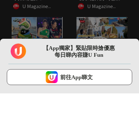
瘦4...
U Magazine...
U Magazine...
00:35
13:13
【App獨家】緊貼限時搶優惠
尖沙咀直擊 adidas
【環球GPS】巴塞隆拿
每日睇內容賺U Fun
FIFA世界盃26展覽...
自由行4日3夜行程規
劃！必...
U Magazine...
U Magazine...
U Lifestyle 會使用Cookies來改善您的網站體驗，請確定您同意接
受本網站之
私隱政策和使用條款
才可繼續瀏覽。
前往App睇文
我已閱讀及同意
00:52
00:58
阿爸阿媽係「世一」神
DSE放榜唔係終點！
隊友！
U Magazine...
U Magazine...