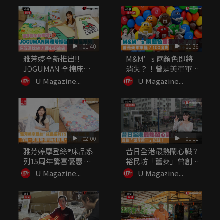
01:40
01:36
雅芳婷全新推出!!
M&M’s 兩顏色即將
JOGUMAN 全棉床品
消失？！曾是美軍軍
系列...
糧？10...
U Magazine...
U Magazine...
02:00
01:11
雅芳婷摩登絲®床品系
昔日全港最熱鬧心臟？
列15周年驚喜優惠 深
裕民坊「舊麥」曾創
睡+...
「世界第一...
U Magazine...
U Magazine...