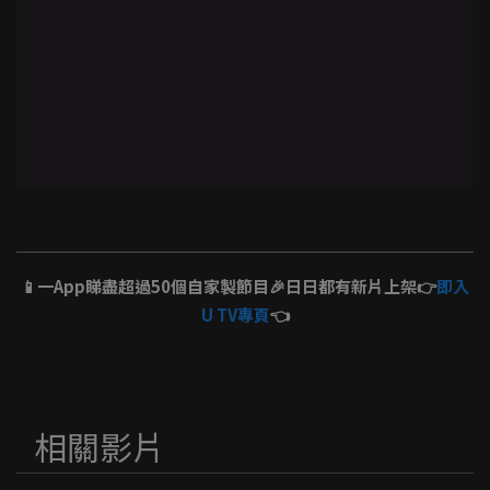
📱一App睇盡超過50個自家製節目🎉日日都有新片上架👉
即入
U TV專頁
👈
相關影片