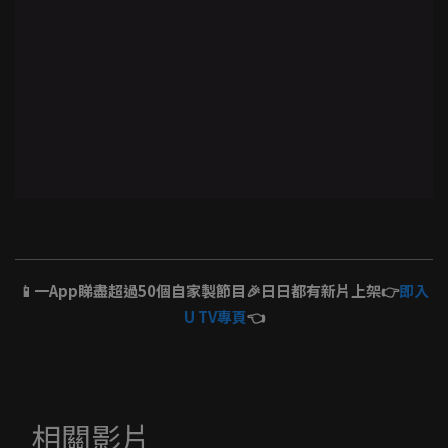
📱一App睇盡超過50個自家製節目🎉日日都有新片上架👉
即入
U TV專頁
👈
相關影片