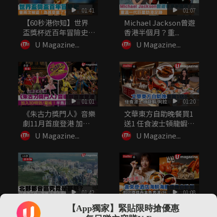
01:41
01:07
【60秒港你知】世界
Michael Jackson曾遊
盃獎杯近百年冒險史
香港半個月？重...
為甚麼贏...
U Magazine...
U Magazine...
01:01
01:20
《朱古力獎門人》音樂
文華東方自助晚餐買1
劇11月首度登港 加入
送1 任食波士頓龍蝦/
3D...
阿拉...
U Magazine...
U Magazine...
01:42
01:08
北部都會區究竟是甚
喜來登酒店海鮮海膽盛
【App獨家】緊貼限時搶優惠
麼? 佔香港三分一面積
自助餐 即切原條吞拿