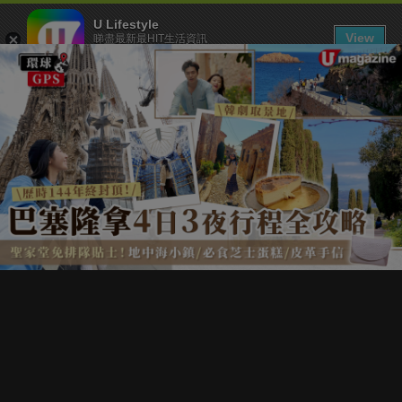
U Lifestyle
View
睇盡最新最HIT生活資訊
FREE - In Google Play
下載 U Lifestyle App