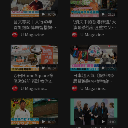
03:06
02:29
藝文專訪｜入行40年
\消失中的香港非遺/ 大
霓虹燈師傅胡智楷揭
澳最後造船匠重拾父親
秘：做繁體...
工...
U Magazine...
U Magazine...
02:34
00:58
沙田HomeSquare傢
日本超人氣《設計啊》
俬激減前哨戰 教你3...
展覽進駐M+博物館
20+...
U Magazine...
U Magazine...
02:09
01:00