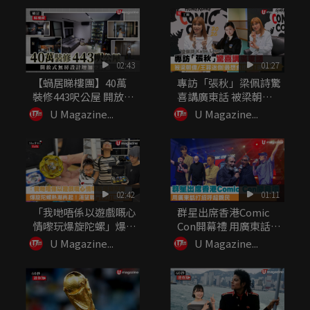
02:43
01:27
【蝸居睇樓團】40萬
專訪「張秋」梁佩詩驚
裝修443呎公屋 開放式
喜講廣東話 被梁朝偉/
無房...
王菲...
U Magazine...
U Magazine...
02:42
01:11
「我哋唔係以遊戲嘅心
群星出席香港Comic
情嚟玩爆旋陀螺」爆旋
Con開幕禮 用廣東話
陀螺熱潮...
打...
U Magazine...
U Magazine...