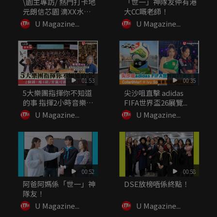
\園主專訪/ 熱門打卡地
「世一」神隊友仲有港
元朗信芯園 滴XX水可
大CC嘅老師！
令...
U Magazine...
U Magazine...
01:53
00:35
5大樂團指揮你不知道
尖沙咀直擊 adidas
的事 指揮2小時音樂可
FIFA世界盃26展覽...
瘦4...
U Magazine...
U Magazine...
00:52
00:58
阿爸阿媽係「世一」神
DSE放榜唔係終點！
隊友！
U Magazine...
U Magazine...