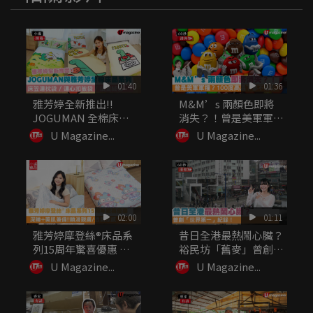
01:40
01:36
雅芳婷全新推出!!
M&M’s 兩顏色即將
JOGUMAN 全棉床品
消失？！曾是美軍軍
系列...
糧？10...
U Magazine...
U Magazine...
02:00
01:11
雅芳婷摩登絲®床品系
昔日全港最熱鬧心臟？
列15周年驚喜優惠 深
裕民坊「舊麥」曾創
睡+...
「世界第一...
U Magazine...
U Magazine...