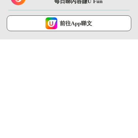
每日睇內容賺U Fun
大西...
魚表演／...
U Magazine...
U Magazine...
U Lifestyle 會使用Cookies來改善您的網站體驗，請確定您同意接
受本網站之
私隱政策和使用條款
才可繼續瀏覽。
前往App睇文
我已閱讀及同意
01:16
00:21
【Body Chat】濕疹救
七欖盛會正式開鑼!! 啟
星面世！Anitch...
德一連3日直播賽
事/DJ...
U Magazine...
U Magazine...
03:08
02:51
401呎觀塘居屋大改
【香港藝遊】油麻地巨
造！1招解決「開門見
型貓壁畫成打卡熱點
廁」！舊...
本地藝...
U Magazine...
U Magazine...