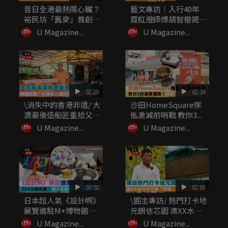
昔日全港最熱鬧心臟？
藝文專訪｜入行40年
裕民坊「舊麥」曾創
霓虹燈師傅胡智楷揭
「世界第一...
秘：做繁體...
U Magazine...
U Magazine...
02:29
02:34
\消失中的香港非遺/ 大
沙田HomeSquare傢
澳最後造船匠重拾父親
俬激減前哨戰 教你3...
工...
U Magazine...
U Magazine...
00:58
02:09
日本超人氣《設計啊》
\園主專訪/ 熱門打卡地
展覽進駐M+博物館
元朗信芯園 滴XX水可
20+...
令...
U Magazine...
U Magazine...