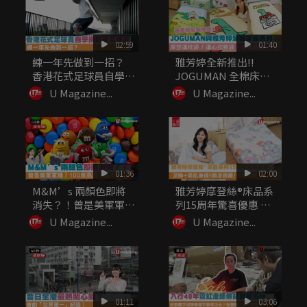
02:59
01:40
練一年先做到一招？
雅芳婷全新推出!!
香港花式足球員自學挑
JOGUMAN 全棉床品
戰最高難度
系列...
U Magazine...
U Magazine...
01:36
02:00
M&M’s 兩顏色即將
雅芳婷摩登絲®床品系
消失？！曾是美軍軍
列15周年驚喜優惠 深
糧？10...
睡+...
U Magazine...
U Magazine...
01:11
03:06