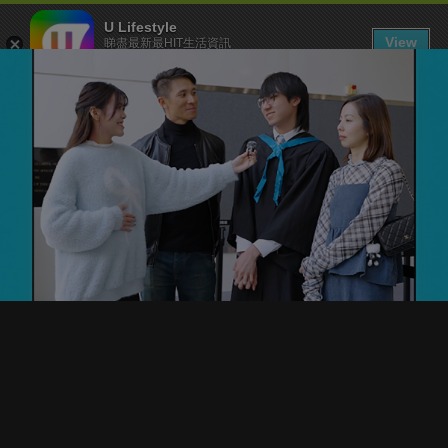
U Lifestyle
View
睇盡最新最HIT生活資訊
FREE - In Google Play
下載 U Lifestyle App