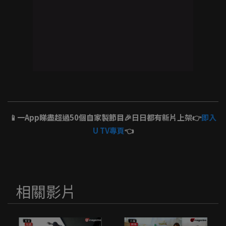
📱一App睇盡超過50個自家製節目🎉日日都有新片上架👉
即入
U TV專頁
👈
相關影片