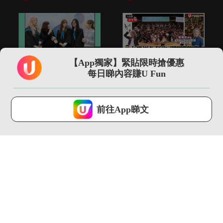
01:00
01:53
【App獨家】緊貼限時搶優惠
「世一」神隊友仲有港
5大樂團指揮你不知道
每日睇內容賺U Fun
大CC嘅老師！
的事 指揮2小時音樂可
瘦4...
U Magazine...
U Magazine...
U Lifestyle 會使用Cookies來改善您的網站體驗，請確定您同意接
受本網站之
私隱政策和使用條款
才可繼續瀏覽。
前往App睇文
我已閱讀及同意
00:35
13:13
尖沙咀直擊 adidas
【環球GPS】巴塞隆拿
FIFA世界盃26展覽...
自由行4日3夜行程規
劃！必...
U Magazine...
U Magazine...