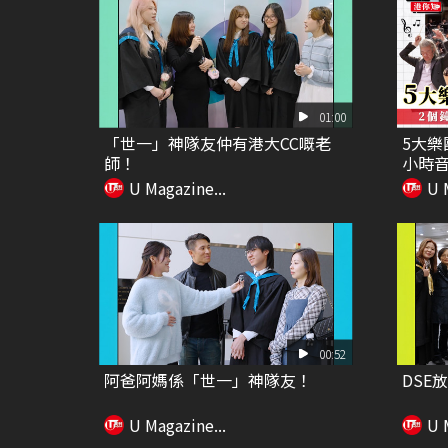
01:00
「世一」神隊友仲有港大CC嘅老
5大樂
師！
小時音
U Magazine...
U 
00:52
阿爸阿媽係「世一」神隊友！
DSE
U Magazine...
U 