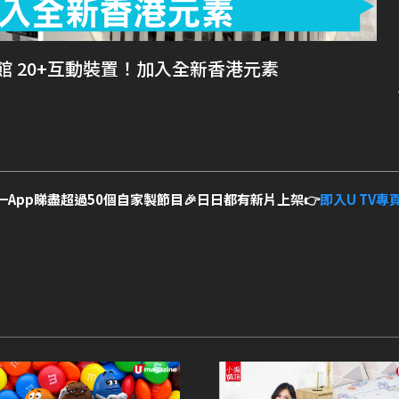
 20+互動裝置！加入全新香港元素
一App睇盡超過50個自家製節目🎉日日都有新片上架👉
即入U TV專