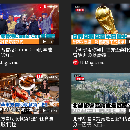
01:11
席香港Comic Con開幕禮
【60秒港你知】世界盃獎杯
打...
冒險史 為甚麼贏...
Magazine...
U Magazine...
01:20
方自助晚餐買1送1 任食波
北部都會區究竟是甚麼? 佔
/阿拉...
分一面積 大西...