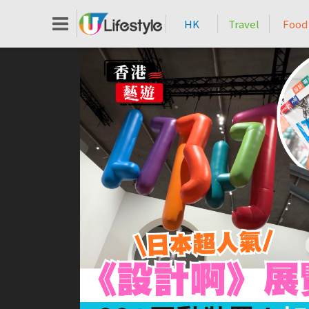
HK
Travel
Food