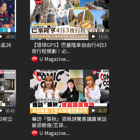
00:35
13:13
界盃26
【環球GPS】巴塞隆拿自由行4日3
夜行程規劃！必...
U Magazine...
02:43
01:27
3呎公
專訪「張秋」梁佩詩驚喜講廣東話
被梁朝偉/王菲...
U Magazine...