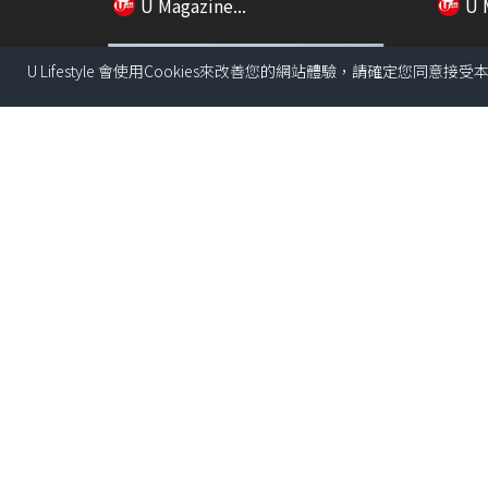
U Magazine...
U 
U Lifestyle 會使用Cookies來改善您的網站體驗，請確定您同意接
01:16
【Body Chat】濕疹救星面世！
七欖盛
Anitch...
直播賽事
U Magazine...
U 
01:51
玩轉西九龍高鐵站！任天堂正規商
韓國h