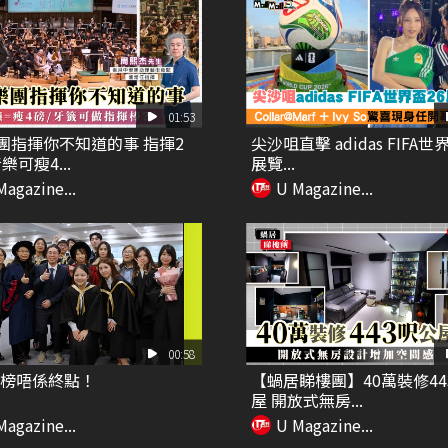
01:53
團指揮你不知道的事 指揮2
尖沙咀直擊 adidas FIFA世
樂可瘦4...
展覽...
Magazine...
U Magazine...
00:58
放榜唔係終點！
【蝸居睇樓團】40萬裝修44
屋 開放式無房...
Magazine...
U Magazine...