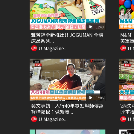
01:40
雅芳婷全新推出!! JOGUMAN 全棉
M&M
床品系列...
美軍軍糧
U Magazine...
U 
03:06
藝文專訪｜入行40年霓虹燈師傅胡
\消失
智楷揭秘：做繁體...
匠重拾
U Magazine...
U 