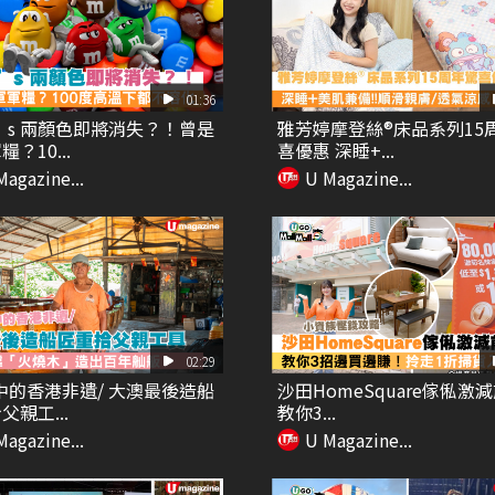
01:36
’s 兩顏色即將消失？！曾是
雅芳婷摩登絲®床品系列15
？10...
喜優惠 深睡+...
Magazine...
U Magazine...
02:29
中的香港非遺/ 大澳最後造船
沙田HomeSquare傢俬激
父親工...
教你3...
Magazine...
U Magazine...