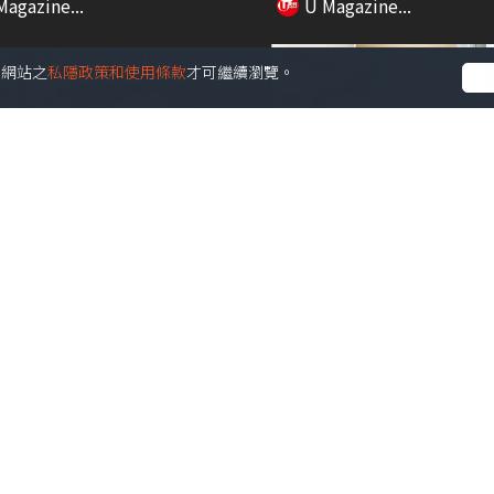
Magazine...
U Magazine...
受本網站之
私隱政策和使用條款
才可繼續瀏覽。
00:21
會正式開鑼!! 啟德一連3日
401呎觀塘居屋大改造！1
/DJ...
「開門見廁」！舊...
Magazine...
U Magazine...
01:16
it爆通便神器 拆解超強功效/
Art Central 2026︱藝術中環3