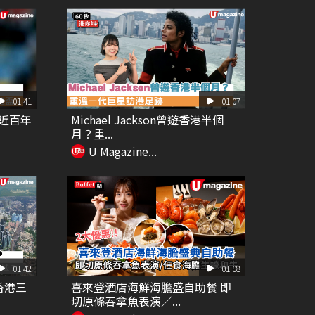
01:41
01:07
近百年
Michael Jackson曾遊香港半個
月？重...
U Magazine...
01:42
01:08
香港三
喜來登酒店海鮮海膽盛自助餐 即
切原條吞拿魚表演／...