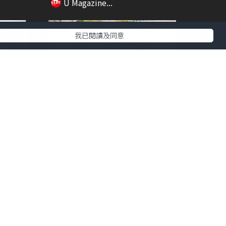
U Magazine...
我已閱讀及同意
03:08
02:51
招解決
【香港藝遊】油麻地巨型貓壁畫成
打卡熱點 本地藝...
U Magazine...
00:35
01:46
.2...
【60秒港你知】香港女仔Period