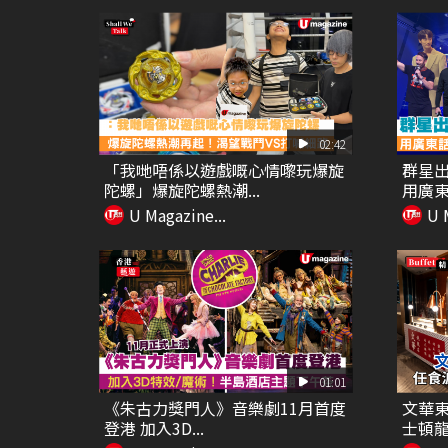
02:42
「我哋唔係以遊戲嘅心情嚟玩爆旋
群星出
陀螺」爆旋陀螺熱潮...
用廣東話
U Magazine...
U 
01:01
《朱古力獎門人》音樂劇11月首度
文華東
登港 加入3D...
士頓龍蝦