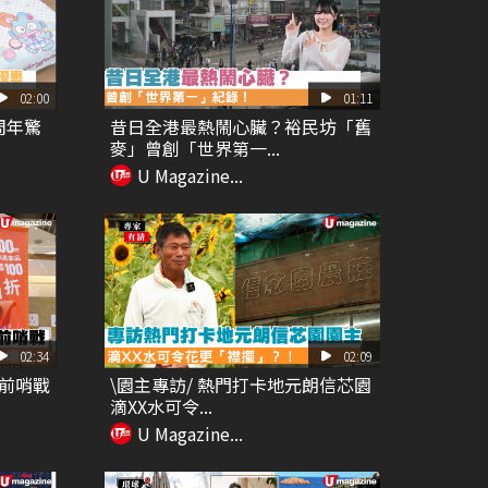
02:00
01:11
周年驚
昔日全港最熱鬧心臟？裕民坊「舊
麥」曾創「世界第一...
U Magazine...
02:34
02:09
減前哨戰
\園主專訪/ 熱門打卡地元朗信芯園
滴XX水可令...
U Magazine...