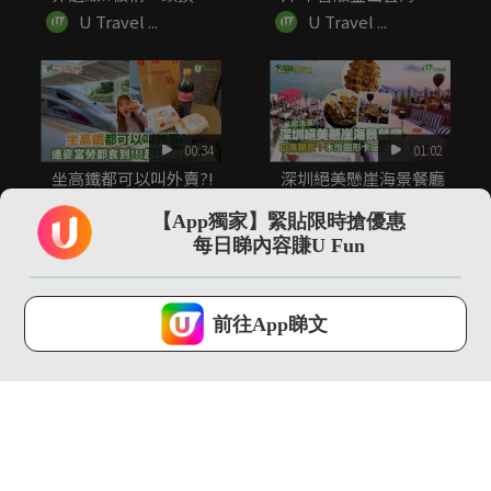
的...
火南！...
U Travel ...
U Travel ...
00:34
01:02
坐高鐵都可以叫外賣?!
深圳絕美懸崖海景餐廳
連麥當勞都食到!!超詳
「苫也 Sanyea」 打...
細...
【App獨家】緊貼限時搶優惠
U Travel ...
U Travel ...
每日睇內容賺U Fun
U Lifestyle 會使用Cookies來改善您的網站體驗，請確定您同意接
受本網站之
私隱政策和使用條款
才可繼續瀏覽。
前往App睇文
我已閱讀及同意
00:21
01:42
皮克敏軟糖盲盒出沒日
全新MUJI行李箱登場
本便利店 九款角色造
3款尺寸！加入TSA密...
型可愛吊飾
U Travel ...
U Travel ...