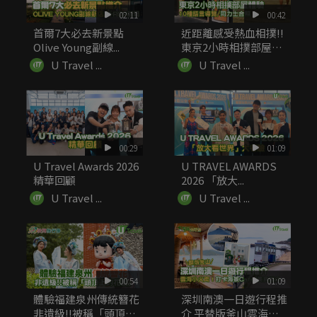
02:11
00:42
首爾7大必去新景點
近距離感受熱血相撲!!
Olive Young副線...
東京2小時相撲部屋體
驗 ...
U Travel ...
U Travel ...
00:29
01:09
U Travel Awards 2026
U TRAVEL AWARDS
精華回顧
2026 「放大...
U Travel ...
U Travel ...
00:54
01:09
體驗福建泉州傳統簪花
深圳南澳一日遊行程推
非遺級!!被稱「頭頂上
介 平替版釜山雲海小