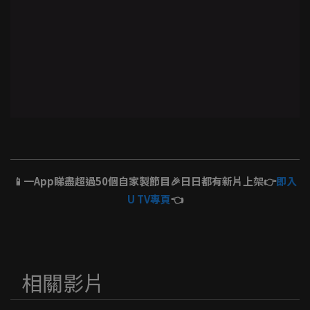
📱一App睇盡超過50個自家製節目🎉日日都有新片上架👉
即入
U TV專頁
👈
相關影片