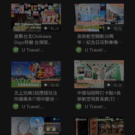
01:20
00:51
直擊台北Chiikawa
長榮航空開航30周
Days特展 台灣限...
年！紀念日派對專機飛
台灣 登機...
U Travel ...
U Travel ...
01:46
01:19
北上玩樂3招慳錢玩法
中環站限時打卡點!!長
你識幾多!?用中銀信用
榮航空飛賞長廊/打卡
卡簽賬...
萌爆小...
U Travel ...
U Travel ...