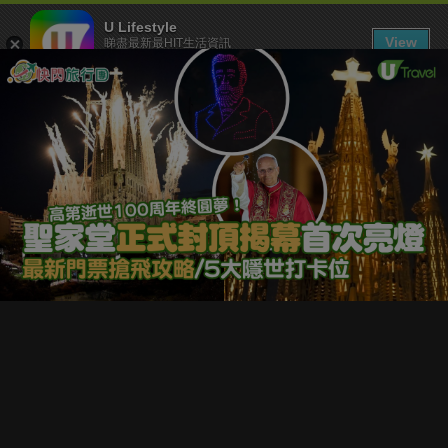
U Lifestyle
View
睇盡最新最HIT生活資訊
FREE - In Google Play
下載 U Lifestyle App