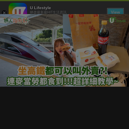
U Lifestyle
View
睇盡最新最HIT生活資訊
FREE - In Google Play
下載 U Lifestyle App