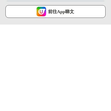
U Lifestyle 會使用Cookies來改善您的網站體驗，請確定您同意接
受本網站之
私隱政策和使用條款
才可繼續瀏覽。
前往App睇文
我已閱讀及同意
01:35
01:30
遊日帶1人氣手信被禁
【旅人指南針】歷時
上機 誤帶恐坐監!附香
144年！巴塞隆拿聖家
港違...
堂終封頂...
U Travel ...
U Travel ...
00:28
01:08
【旅人Guide】APA、
【大灣區快閃遊】深圳
東橫 Inn都有！日本...
哈利波特禁忌森林直擊
體驗 ...
U Travel ...
U Travel ...