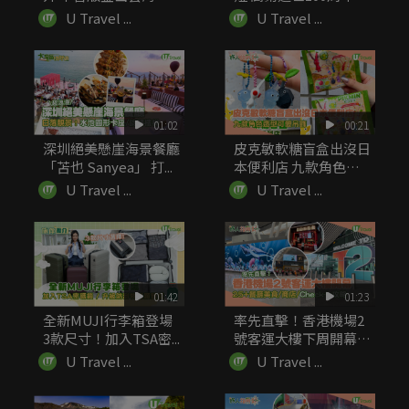
火南！...
圓...
U Travel ...
U Travel ...
01:02
00:21
深圳絕美懸崖海景餐廳
皮克敏軟糖盲盒出沒日
「苫也 Sanyea」 打...
本便利店 九款角色造
型可愛吊飾
U Travel ...
U Travel ...
01:42
01:23
全新MUJI行李箱登場
率先直擊！香港機場2
3款尺寸！加入TSA密...
號客運大樓下周開幕
25+...
U Travel ...
U Travel ...