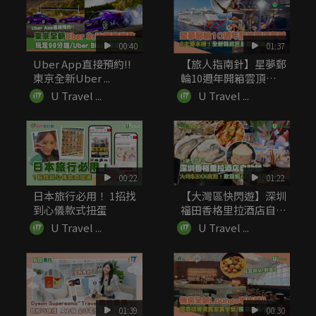
00:40
01:37
Uber App直接預約!!
【旅人指南針】星夢郵
東京全新Uber ...
輪10週年開箱雲頂夢
號 6...
U Travel ...
U Travel ...
00:22
01:22
日本旅行必用！ 1招找
【大灣區快閃遊】深圳
到心儀款式扭蛋
福田香格里拉酒店自助
餐低至7...
U Travel ...
U Travel ...
01:39
00:30