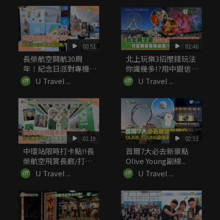
00:51
01:46
長榮航空開航30周
北上玩樂3招慳錢玩法
年！紀念日派對專機飛
你識幾多!?用中銀信用
台灣 登機...
卡簽賬...
U Travel ...
U Travel ...
01:19
02:11
中環站限時打卡點!!長
首爾7大必去新景點
榮航空飛賞長廊/打卡
Olive Young副線...
萌爆小...
U Travel ...
U Travel ...