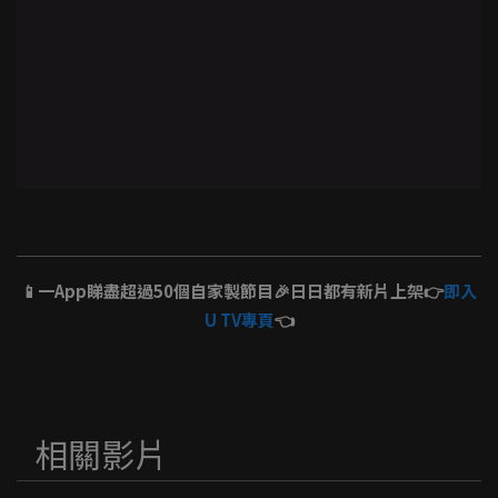
📱一App睇盡超過50個自家製節目🎉日日都有新片上架👉
即入
U TV專頁
👈
相關影片