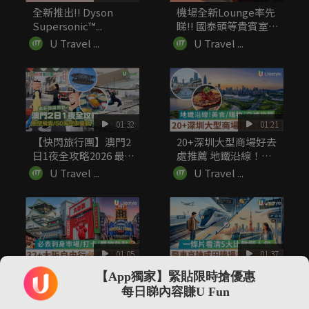
全新推出!! Dyson
機場全新Lounge率先
Supersonic™...
睇!! 國泰頭等貴賓室
寰...
U Travel ...
U Travel ...
01:32
01:21
【快閃旅行團】澳門2
20+深圳大型商場好去
日1夜全攻略2026 最
處推薦 地鐵沿線！美
新...
食/...
U Travel ...
U Travel ...
01:05
01:37
32+大阪自由行必去景
飛東京揀成田機場定羽
【App獨家】緊貼限時搶優惠
點推介 必去刺身市場/
田機場？一條片看清5
每日睇內容賺U Fun
打...
大比教懶...
U Travel ...
U Travel ...