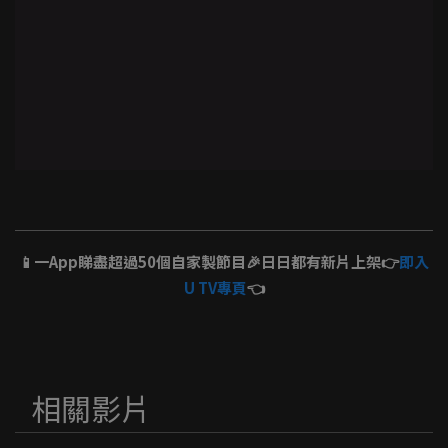
📱一App睇盡超過50個自家製節目🎉日日都有新片上架👉
即入
U TV專頁
👈
相關影片