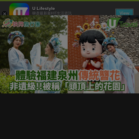
U Lifestyle
View
睇盡最新最HIT生活資訊
FREE - In Google Play
下載 U Lifestyle App