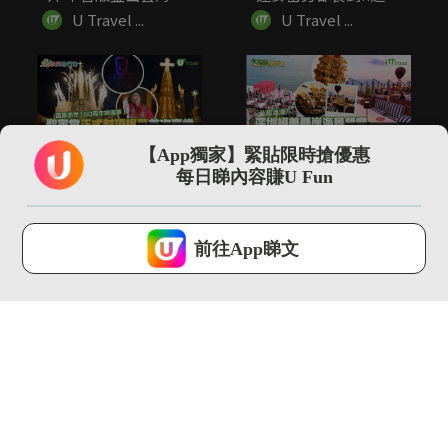
火南！...
細...
U Travel ...
U Travel ...
01:38
01:02
【App獨家】緊貼限時搶優惠
聖家堂正式封頂首次亮
深圳絕美懸崖海景餐廳
每日睇內容賺U Fun
燈 高第逝世100周年終
「苫也 Sanyea」 打...
圓...
U Travel ...
U Travel ...
U Lifestyle 會使用Cookies來改善您的網站體驗，請確定您同意接
受本網站之
私隱政策和使用條款
才可繼續瀏覽。
前往App睇文
我已閱讀及同意
00:21
01:42
皮克敏軟糖盲盒出沒日
全新MUJI行李箱登場
本便利店 九款角色造
3款尺寸！加入TSA密...
型可愛吊飾
U Travel ...
U Travel ...