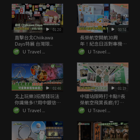
01:20
00:51
直擊台北Chiikawa
長榮航空開航30周
Days特展 台灣限...
年！紀念日派對專機飛
台灣 登機...
U Travel ...
U Travel ...
01:46
01:19
北上玩樂3招慳錢玩法
中環站限時打卡點!!長
你識幾多!?用中銀信用
榮航空飛賞長廊/打卡
卡簽賬...
萌爆小...
U Travel ...
U Travel ...