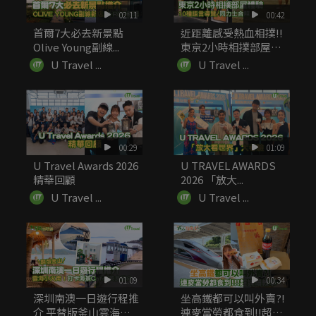
02:11
00:42
首爾7大必去新景點
近距離感受熱血相撲!!
Olive Young副線...
東京2小時相撲部屋體
驗 ...
U Travel ...
U Travel ...
00:29
01:09
U Travel Awards 2026
U TRAVEL AWARDS
精華回顧
2026 「放大...
U Travel ...
U Travel ...
01:09
00:34
深圳南澳一日遊行程推
坐高鐵都可以叫外賣?!
介 平替版釜山雲海小
連麥當勞都食到!!超詳