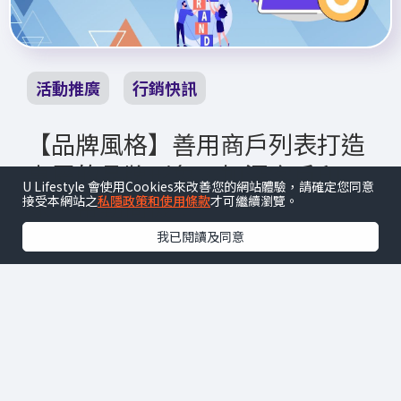
活動推廣
行銷快訊
【品牌風格】善用商戶列表打造
專屬的品牌形象，加深客戶印
U Lifestyle 會使用Cookies來改善您的網站體驗，請確定您同意
象，帶動商機！
接受本網站之
私隱政策和使用條款
才可繼續瀏覽。
我已閱讀及同意
善用商戶列表打造專屬的品牌形象加深客戶印象
帶動商機 商戶列表已推出一段時間，成功為商戶
帶來不少流量。商戶想加強成效，透過促銷優惠
促成訂單？視覺是作為消費者認識...
了解更多