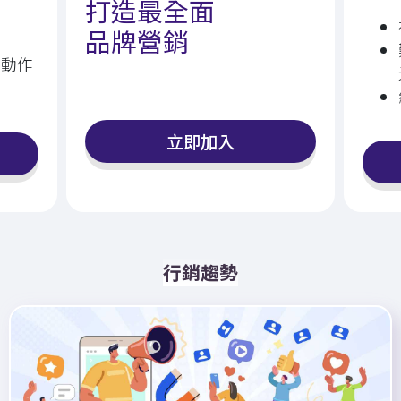
打造最全面
品⁠牌⁠營⁠銷
活動作
立即加入
行銷趨勢