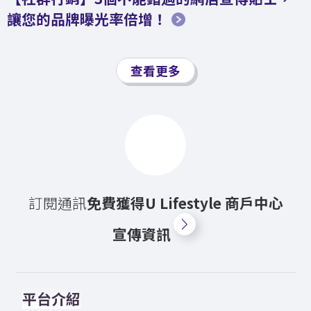
讓您的品牌曝光率倍增！
查看更多
訂閱通訊
免費獲得U⁠ ⁠Lifestyle⁠ ⁠商⁠戶⁠中⁠心
宣⁠傳⁠資⁠訊
平台介紹