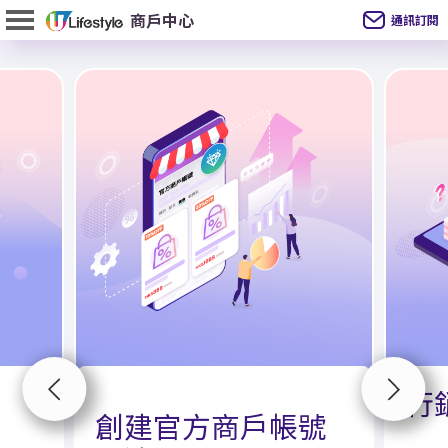
通訊訂閱
行
創建官方商戶帳⁠號