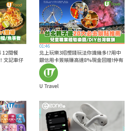
01:46
幕 12間餐
北上玩樂3招慳錢玩法你識幾多!?用中
廳！文記車仔
銀信用卡簽賬賺高達8%現金回贈!仲有
必睇2026年深圳全新景點
U Travel