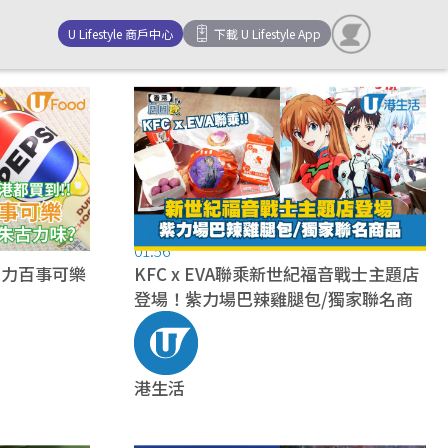
U Lifestyle 商戶中心
下載 U Lifestyle App
01:56
古力百事可樂
KFC x EVA聯乘新世紀福音戰士主題店
登場！紫力場巴辣雞腿包/獨家聯名商
品
港生活