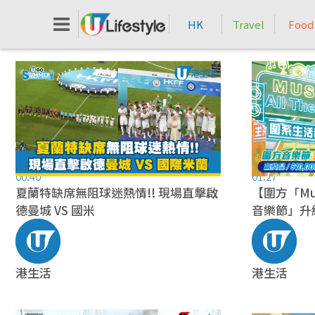
HK
Travel
Food
00:40
01:27
夏蘭特缺席無阻球迷熱情!! 現場直擊啟
【圍方「Musi
德曼城 VS 國米
音樂節」升
港生活
港生活