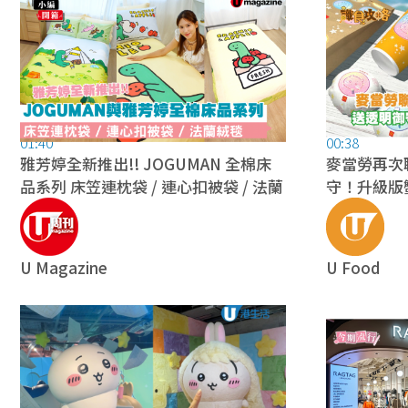
01:40
00:38
雅芳婷全新推出!! JOGUMAN 全棉床
麥當勞再次聯
品系列 床笠連枕袋 / 連心扣被袋 / 法蘭
守！升級版
絨毯
U Magazine
U Food