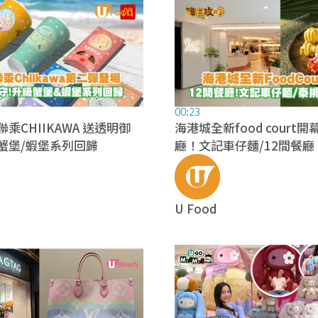
00:23
乘CHIIKAWA 送透明御
海港城全新food court開
蟹堡/蝦堡系列回歸
廳！文記車仔麵/12間餐
麵/魚事者/泰排檔
U Food