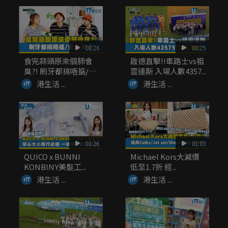
01:26
00:25
食完蒜頭原來個肺會
啟德直擊!!車路士vs祖
臭?! 刷牙都搞唔掂/
雲達斯 入場人數4357...
食...
港生活 ...
港生活 ...
01:26
01:03
QUICO x BUNNI
Michael Kors大減價
KONBINY美髮工...
低至1.7折 經...
港生活 ...
港生活 ...