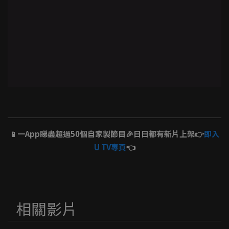
📱一App睇盡超過50個自家製節目🎉日日都有新片上架👉
即入
U TV專頁
👈
相關影片