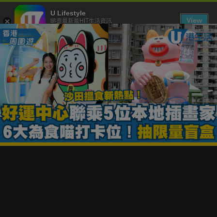
U Lifestyle
View
睇盡最新最HIT生活資訊
FREE - In Google Play
下載 U Lifestyle App