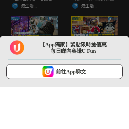
港生活 ...
港生活 ...
02:14
01:30
【App獨家】緊貼限時搶優惠
打破美術館沉悶想像!!
\現場直擊/ 2026動漫
每日睇內容賺U Fun
CHAT六廠夏季免費展
節開鑼 Sanrio埃...
覽...
港生活 ...
港生活 ...
U Lifestyle 會使用Cookies來改善您的網站體驗，請確定您同意接
受本網站之
私隱政策和使用條款
才可繼續瀏覽。
前往App睇文
我已閱讀及同意
03:18
02:09
SOGO仲夏精選全場低
全港首個!! 最大型
至37折！立即入手泳
JOGUMAN沉浸式夏日
衣套裝...
癒癒...
港生活 ...
港生活 ...