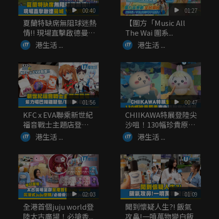
00:40
01:27
夏蘭特缺席無阻球迷熱
【圍方「Music All
情!! 現場直擊啟德曼城
The Wai 圍系...
V...
港生活 ...
港生活 ...
01:56
00:47
KFC x EVA聯乘新世紀
CHIIKAWA特展登陸尖
福音戰士主題店登
沙咀！130幅珍貴原
場！...
畫...
港生活 ...
港生活 ...
02:03
01:09
全港首個juju world登
聞到懷疑人生?! 飯氣
陸太古廣場！必搶香...
攻鼻!一噴萬物變白飯