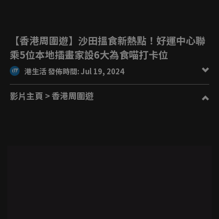
【香港周圍遊】沙田搵食新熱點！好運中心聯
乘5位本地插畫家設6大為食喵打卡位
港生活 發佈時間: Jul 19, 2024
影片主頁
> 香港周圍遊