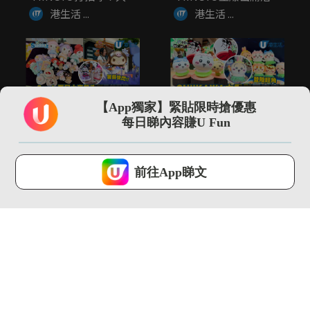
廣...
大...
港生活 ...
港生活 ...
00:55
01:00
【App獨家】緊貼限時搶優惠
Sanrio夏日小麥肌造
CHIIKAWA大電影限定
每日睇內容賺U Fun
型元朗登場！現場打
店登陸旺角 逾300...
卡/入...
港生活 ...
港生活 ...
U Lifestyle 會使用Cookies來改善您的網站體驗，請確定您同意接
受本網站之
私隱政策和使用條款
才可繼續瀏覽。
前往App睇文
我已閱讀及同意
02:06
01:39
⽇本網上市集Mercari
Threads瘋傳食烚蛋可
Japan 快閃展覽...
以生髮？！醫生親身解
畫
港生活 ...
港生活 ...