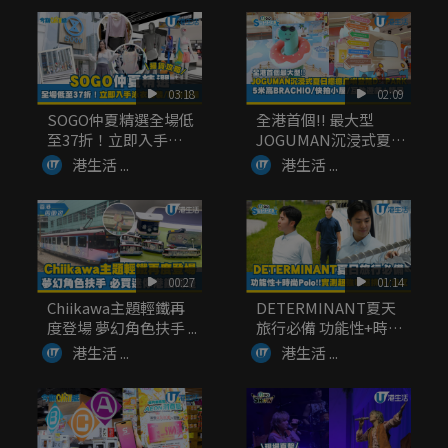
03:18
02:09
SOGO仲夏精選全場低
全港首個!! 最大型
至37折！立即入手泳
JOGUMAN沉浸式夏日
衣套裝...
癒癒...
港生活 ...
港生活 ...
00:27
01:14
Chiikawa主題輕鐵再
DETERMINANT夏天
度登場 夢幻角色扶手 ...
旅行必備 功能性+時
尚...
港生活 ...
港生活 ...