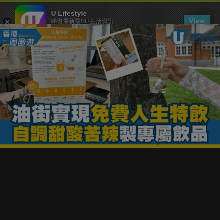
U Lifestyle
View
睇盡最新最HIT生活資訊
FREE - In Google Play
下載 U Lifestyle App