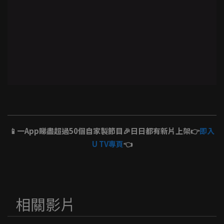
📱一App睇盡超過50個自家製節目🎉日日都有新片上架👉
即入
U TV專頁
👈
相關影片