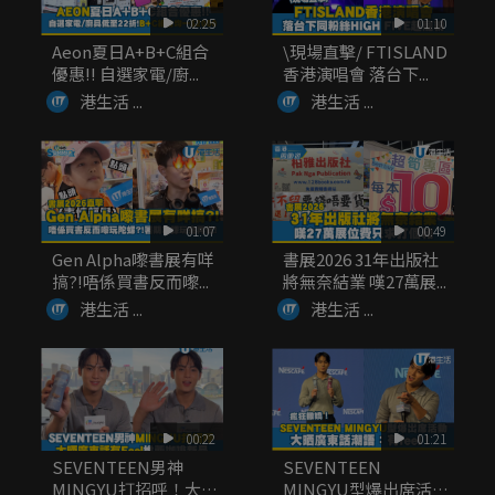
02:25
01:10
Aeon夏日A+B+C組合
\現場直擊/ FTISLAND
優惠!! 自選家電/廚...
香港演唱會 落台下...
港生活 ...
港生活 ...
01:07
00:49
Gen Alpha嚟書展有咩
書展2026 31年出版社
搞?!唔係買書反而嚟...
將無奈結業 嘆27萬展...
港生活 ...
港生活 ...
00:22
01:21
SEVENTEEN男神
SEVENTEEN
MINGYU打招呼！大晒
MINGYU型爆出席活動