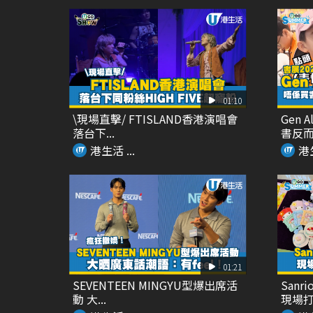
01:10
\現場直擊/ FTISLAND香港演唱會
Gen 
落台下...
書反而嚟
港生活 ...
港生
01:21
SEVENTEEN MINGYU型爆出席活
San
動 大...
現場打卡