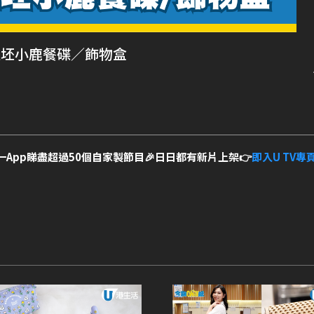
拉坯小鹿餐碟／飾物盒
一App睇盡超過50個自家製節目🎉日日都有新片上架👉
即入U TV專