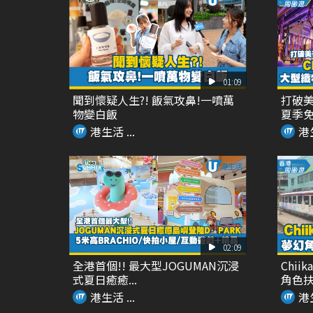
01:09
聞到懷疑人生?! 飯氣攻鼻!一噴萬
打破美
物變白飯
夏季免
港生活 ...
港生
02:09
全港首個!! 最大型JOGUMAN沉浸
Chi
式夏日癒癒...
角色扶手
港生活 ...
港生