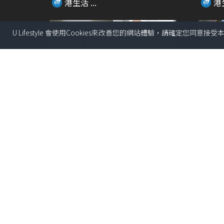
港生活 ...
港生
U Lifestyle 會使用Cookies來改善您的網站體驗，請確定您同意接
01:39
Threads瘋傳食烚蛋可以生髮？！
生蠔B
醫生親身解畫
款獨家新
港生活 ...
港生
01:12
\打卡位+周邊一覽/ 海洋公園大熊
小王子