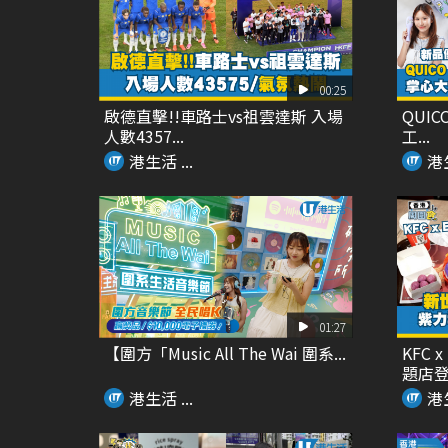
00:25
啟德直擊!!車路士vs祖雲達斯 入場
QUIC
人數4357...
工...
港生活 ...
港生
01:27
【圍方「Music All The Wai 圍系...
KFC
題店登場
港生活 ...
港生