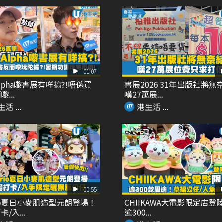
01:07
Alpha嚟書展有咩搞?!唔係買
書展2026 31年出版社將無
...
嘆27萬展...
活 ...
港生活 ...
00:55
rio夏日小麥肌造型元朗登場！
CHIIKAWA大電影限定店登
/入...
逾300...