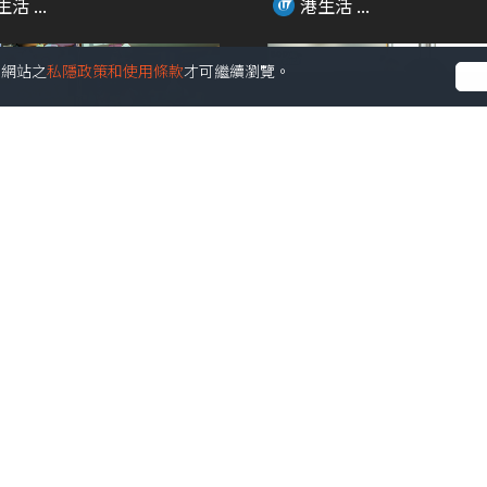
活 ...
港生活 ...
受本網站之
私隱政策和使用條款
才可繼續瀏覽。
00:46
B全新期間限定店！超過20
亂用眼藥水愈滴愈乾 電眼
品+4大...
備法寶係佢?!
活 ...
港生活 ...
00:20
與飛行員80周年特展 免費
中環新開韓國家具選物專門