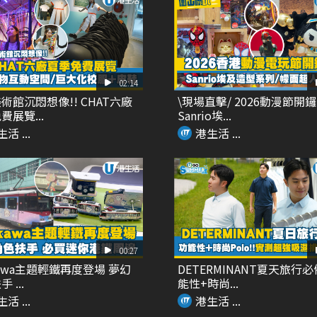
02:14
術館沉悶想像!! CHAT六廠
\現場直擊/ 2026動漫節開鑼
費展覽...
Sanrio埃...
活 ...
港生活 ...
00:27
ikawa主題輕鐵再度登場 夢幻
DETERMINANT夏天旅行必
 ...
能性+時尚...
活 ...
港生活 ...