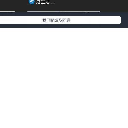
港生活 ...
我已閱讀及同意
01:36
01:54
美女必
Francfranc超人氣FRAIS 風扇系列
回...
港生活 ...
00:26
00:24
店
迷你兵團突襲銅鑼灣 9大電影場