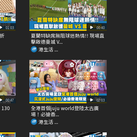
01:03
00:40
7折
夏蘭特缺席無阻球迷熱情!! 現場直
擊啟德曼城 V...
港生活 ...
00:47
02:03
130
全港首個juju world登陸太古廣
場！必搶香...
港生活 ...