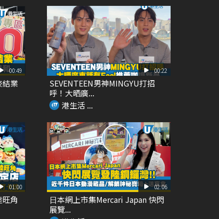
00:49
00:22
奈結業
SEVENTEEN男神MINGYU打招
呼！大晒廣...
港生活 ...
01:00
02:06
陸旺角
⽇本網上市集Mercari Japan 快閃
展覽...