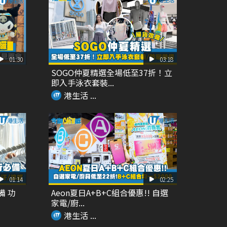
01:30
03:18
SOGO仲夏精選全場低至37折！立
即入手泳衣套裝...
港生活 ...
01:14
02:25
備 功
Aeon夏日A+B+C組合優惠!! 自選
家電/廚...
港生活 ...