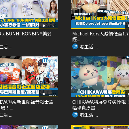
01:26
O x BUNNI KONBINY美髮
Michael Kors大減價低至1.
經...
活 ...
港生活 ...
01:56
 x EVA聯乘新世紀福音戰士主
CHIIKAWA特展登陸尖沙咀！
！...
幅珍貴原畫...
活 ...
港生活 ...