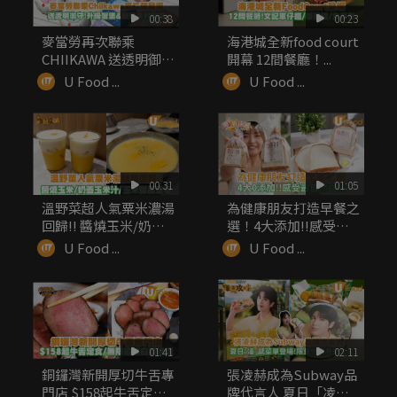
00:38
00:23
麥當勞再次聯乘
海港城全新food court
CHIIKAWA 送透明御
開幕 12間餐廳！...
守！升級...
U Food ...
U Food ...
00:31
01:05
溫野菜超人氣粟米濃湯
為健康朋友打造早餐之
回歸!! 醬燒玉米/奶蓋
選！4大添加!!感受最
玉米...
自然之味
U Food ...
U Food ...
01:41
02:11
銅鑼灣新開厚切牛舌專
張凌赫成為Subway品
門店 $158起牛舌定食/
牌代言人 夏日「凌」