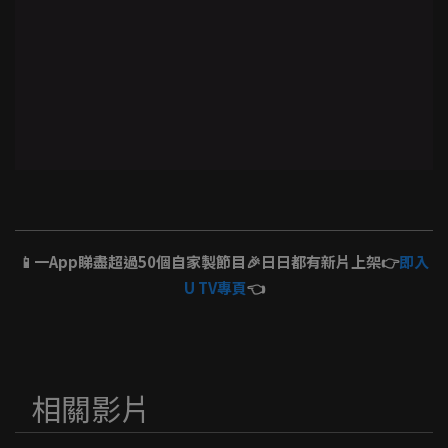
📱一App睇盡超過50個自家製節目🎉日日都有新片上架👉
即入
U TV專頁
👈
相關影片