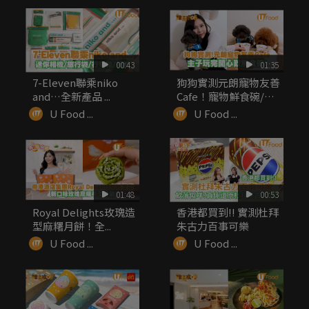
00:43
01:35
7-Eleven聯乘niko
狗狗實測元朗寵物友善
and…全新產品 ...
Cafe！寵物鮮食碗/嫩
滑厚...
U Food ...
U Food ...
01:48
00:53
Royal Delights玫瑰造
香港都買到!! 實測杜拜
型麻糬月餅！全...
朱古力百事可樂
U Food ...
U Food ...