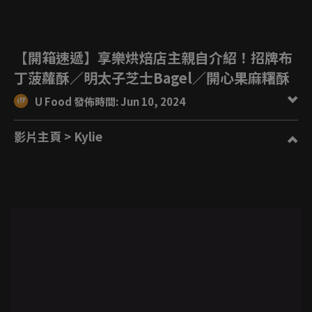
【開箱速遞】享樂烘焙店主親自介紹！招牌布
丁菠蘿酥／明太子芝士Bagel／開心果麻糬酥
U Food 發佈時間: Jun 10, 2024
影片主頁
> Kylie