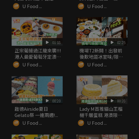
無...
感菜...
U Food ...
U Food ...
01:18
02:25
正宗葡撻過江龍來襲!!!
機場T2新開！出發前
港人最愛葡萄牙定澳式
後歎地道冰室味/限定
葡...
手信率先睇
U Food ...
U Food ...
00:20
00:28
啟德Airside夏日
Lady M首推貓山王榴
Gelato祭 一連兩週!...
槤千層蛋糕 港澳限定!
...
U Food ...
U Food ...