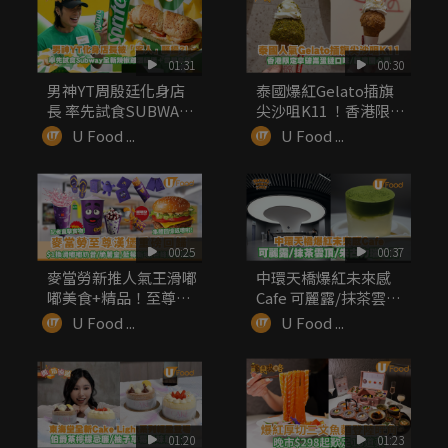
01:31
00:30
男神YT周殷廷化身店
泰國爆紅Gelato插旗
長 率先試食SUBWAY
尖沙咀K11 ！香港限
全...
定...
U Food ...
U Food ...
00:25
00:37
麥當勞新推人氣王滑嘟
中環天橋爆紅未來感
嘟美食+精品！至尊漢
Cafe 可麗露/抹茶雲
堡同步回歸
頂/朱...
U Food ...
U Food ...
01:20
01:23