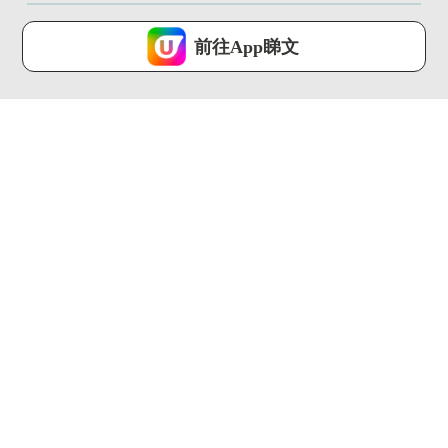
U Lifestyle 會使用Cookies來改善您的網站體驗，請確定您同意接
受本網站之
私隱政策和使用條款
才可繼續瀏覽。
前往App睇文
我已閱讀及同意
00:29
02:18
銅鑼灣全新Omakase
慶生&週年紀念打卡餐
山奧燒肉開幕！資深日
廳推介!! 尖沙咀夢幻星
籍大...
空晚餐
U Food ...
U Food ...
00:31
00:23
去冬甩專門店要買大
葡萄牙人氣蛋撻店 登
福?! 最平$22!!限量富
陸中環！ 神級薄脆酥
士...
皮 + ...
U Food ...
U Food ...