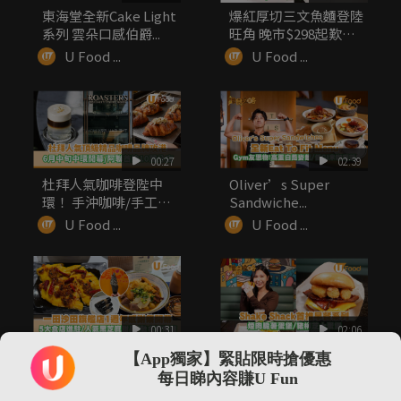
東海堂全新Cake Light
爆紅厚切三文魚麵登陸
系列 雲朵口感伯爵...
旺角 晚市$298起歎足
1...
U Food ...
U Food ...
00:27
02:39
杜拜人氣咖啡登陛中
Oliver’s Super
環！ 手沖咖啡/手工烘
Sandwiche...
焙美食/...
U Food ...
U Food ...
00:31
02:06
一田沙田旗艦店1週年
Shake Shack首推早
【App獨家】緊貼限時搶優惠
感謝祭！「一田食堂」
餐系列 煙肉脆薯蛋...
每日睇內容賺U Fun
5大人氣...
U Food ...
U Food ...