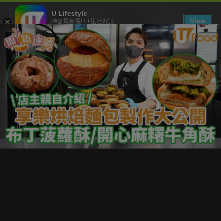
U Lifestyle
View
睇盡最新最HIT生活資訊
FREE - In Google Play
下載 U Lifestyle App