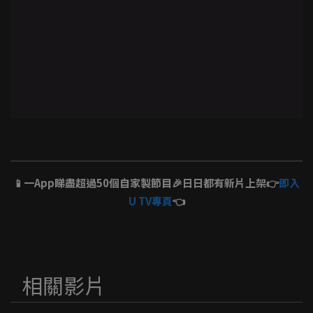
📱一App睇盡超過50個自家製節目🎉日日都有新片上架👉
即入
U TV專頁
👈
相關影片