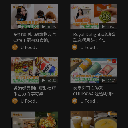
01:35
01:48
狗狗實測元朗寵物友善
Royal Delights玫瑰造
Cafe！寵物鮮食碗/嫩
型麻糬月餅！全...
滑厚...
U Food ...
U Food ...
00:53
00:38
香港都買到!! 實測杜拜
麥當勞再次聯乘
朱古力百事可樂
CHIIKAWA 送透明御
守！升級...
U Food ...
U Food ...