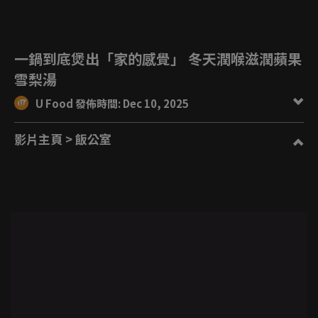
一鍋到底煲出「家的感覺」 冬天潤喉滋潤蘋果
雪梨湯
U Food 發佈時間: Dec 10, 2025
影片主頁
> 飯公室