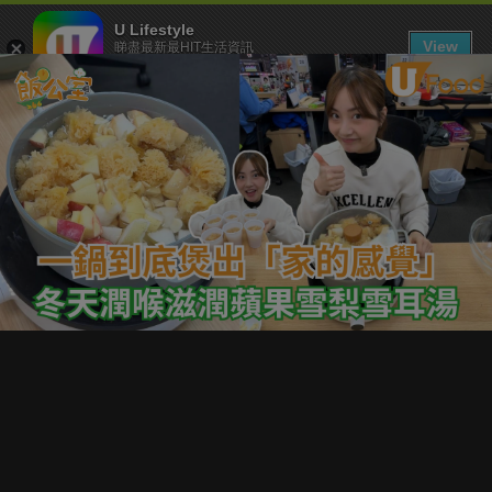
U Lifestyle
View
睇盡最新最HIT生活資訊
FREE - In Google Play
下載 U Lifestyle App