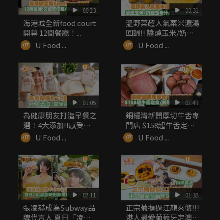
00:23
00:31
海港城全新food court
溫野菜超人氣粟米濃湯
開幕 12間餐廳！...
回歸!! 醬燒玉米/奶蓋
玉米...
U Food ...
U Food ...
01:05
01:41
為健康朋友打造早餐之
銅鑼灣新開厚切牛舌專
選！4大添加!!感受最
門店 $158起牛舌定食/
自然之味
無...
U Food ...
U Food ...
02:11
01:18
張凌赫成為Subway品
正宗葡撻過江龍來襲!!!
牌代言人 夏日「凌」
港人最愛葡萄牙定澳式