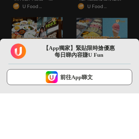
感菜...
葡...
U Food ...
U Food ...
02:25
00:20
【App獨家】緊貼限時搶優惠
機場T2新開！出發前
啟德Airside夏日
每日睇內容賺U Fun
後歎地道冰室味/限定
Gelato祭 一連兩週!...
手信率先睇
U Food ...
U Food ...
U Lifestyle 會使用Cookies來改善您的網站體驗，請確定您同意接
受本網站之
私隱政策和使用條款
才可繼續瀏覽。
前往App睇文
我已閱讀及同意
00:28
01:31
Lady M首推貓山王榴
男神YT周殷廷化身店
槤千層蛋糕 港澳限定!
長 率先試食SUBWAY
...
全...
U Food ...
U Food ...