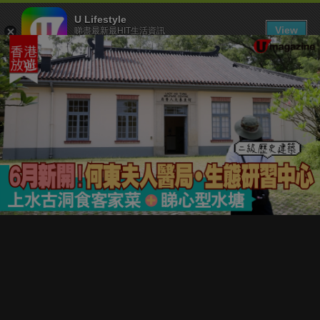
U Lifestyle
View
睇盡最新最HIT生活資訊
FREE - In Google Play
下載 U Lifestyle App