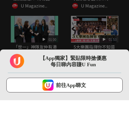
20+...
令...
U Magazine...
U Magazine...
01:00
01:53
「世一」神隊友仲有港
5大樂團指揮你不知道
大CC嘅老師！
的事 指揮2小時音樂可
瘦4...
【App獨家】緊貼限時搶優惠
U Magazine...
U Magazine...
每日睇內容賺U Fun
U Lifestyle 會使用Cookies來改善您的網站體驗，請確定您同意接
受本網站之
私隱政策和使用條款
才可繼續瀏覽。
前往App睇文
我已閱讀及同意
00:35
13:13
尖沙咀直擊 adidas
【環球GPS】巴塞隆拿
FIFA世界盃26展覽...
自由行4日3夜行程規
劃！必...
U Magazine...
U Magazine...