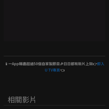
📱一App睇盡超過50個自家製節目🎉日日都有新片上架👉
即入
U TV專頁
👈
相關影片