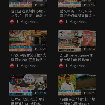
01:11
03:06
昔日全港最熱鬧心臟？
藝文專訪｜入行40年
裕民坊「舊麥」曾創
霓虹燈師傅胡智楷揭
「世界第一...
秘：做繁體...
U Magazine...
U Magazine...
02:29
02:34
\消失中的香港非遺/ 大
沙田HomeSquare傢
澳最後造船匠重拾父親
俬激減前哨戰 教你3...
工...
U Magazine...
U Magazine...
00:58
02:09
日本超人氣《設計啊》
\園主專訪/ 熱門打卡地
展覽進駐M+博物館
元朗信芯園 滴XX水可