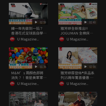
02:59
01:40
練一年先做到一招？
雅芳婷全新推出!!
香港花式足球員自學挑
JOGUMAN 全棉床品
戰最高難度
系列...
U Magazine...
U Magazine...
01:36
02:00
M&M’s 兩顏色即將
雅芳婷摩登絲®床品系
消失？！曾是美軍軍
列15周年驚喜優惠 深
糧？10...
睡+...
U Magazine...
U Magazine...