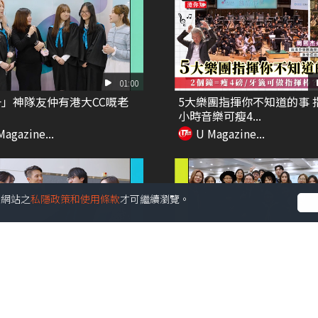
01:00
」神隊友仲有港大CC嘅老
5大樂團指揮你不知道的事 
小時音樂可瘦4...
Magazine...
U Magazine...
受本網站之
私隱政策和使用條款
才可繼續瀏覽。
00:52
阿媽係「世一」神隊友！
DSE放榜唔係終點！
Magazine...
U Magazine...