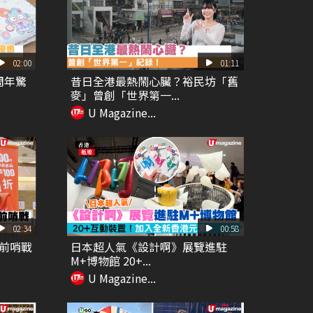
02:00
01:11
周年驚
昔日全港最熱鬧心臟？裕民坊「舊
麥」曾創「世界第一...
U Magazine...
02:34
00:58
減前哨戰
日本超人氣《設計啊》展覽進駐
M+博物館 20+...
U Magazine...