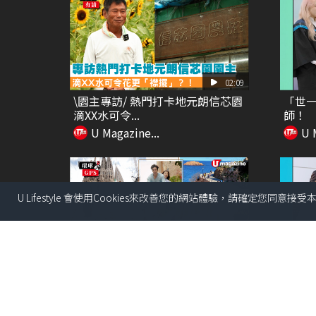
02:09
\園主專訪/ 熱門打卡地元朗信芯園
「世一
滴XX水可令...
師！
U Magazine...
U 
U Lifestyle 會使用Cookies來改善您的網站體驗，請確定您同意接
13:13
【環球GPS】巴塞隆拿自由行4日3
阿爸
夜行程規劃！必...
U Magazine...
U 