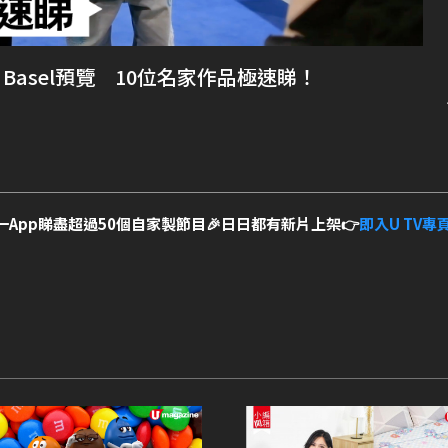
rt Basel預覽 10位名家作品極速睇！
一App睇盡超過50個自家製節目🎉日日都有新片上架👉
即入U TV專