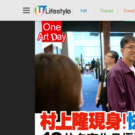
HK
Travel
Food