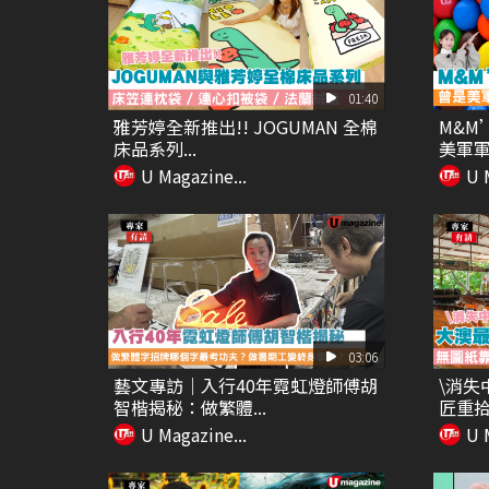
01:40
雅芳婷全新推出!! JOGUMAN 全棉
M&M
床品系列...
美軍軍糧
U Magazine...
U 
03:06
藝文專訪｜入行40年霓虹燈師傅胡
\消失
智楷揭秘：做繁體...
匠重拾
U Magazine...
U 