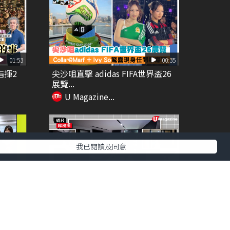
01:53
00:35
指揮2
尖沙咀直擊 adidas FIFA世界盃26
展覽...
U Magazine...
我已閱讀及同意
00:58
02:43
【蝸居睇樓團】40萬裝修443呎公
屋 開放式無房...
U Magazine...