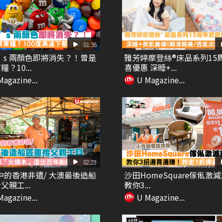
01:36
’s 兩顏色即將消失？！曾是
雅芳婷摩登絲®床品系列15
？10...
喜優惠 深睡+...
Magazine...
U Magazine...
02:29
中的香港非遺/ 大澳最後造船
沙田HomeSquare傢俬激
父親工...
教你3...
Magazine...
U Magazine...