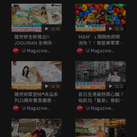
01:40
01:36
雅芳婷全新推出!!
M&M’s 兩顏色即將
JOGUMAN 全棉床品
消失？！曾是美軍軍
系列...
糧？10...
U Magazine...
U Magazine...
02:00
01:11
雅芳婷摩登絲®床品系
昔日全港最熱鬧心臟？
列15周年驚喜優惠 深
裕民坊「舊麥」曾創
睡+...
「世界第一...
U Magazine...
U Magazine...