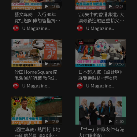
03:06
02:29
藝文專訪｜入行40年
\消失中的香港非遺/ 大
霓虹燈師傅胡智楷揭
澳最後造船匠重拾父親
秘：做繁體...
工...
U Magazine...
U Magazine...
02:34
00:58
沙田HomeSquare傢
日本超人氣《設計啊》
俬激減前哨戰 教你3...
展覽進駐M+博物館
20+...
U Magazine...
U Magazine...
02:09
01:00
\園主專訪/ 熱門打卡地
「世一」神隊友仲有港
元朗信芯園 滴XX水可
大CC嘅老師！