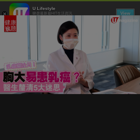
U Lifestyle
View
睇盡最新最HIT生活資訊
FREE - In Google Play
下載 U Lifestyle App