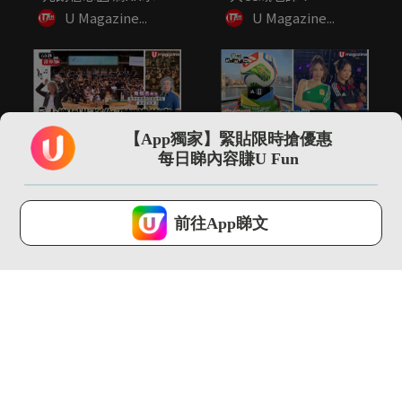
令...
U Magazine...
U Magazine...
01:53
00:35
【App獨家】緊貼限時搶優惠
5大樂團指揮你不知道
尖沙咀直擊 adidas
每日睇內容賺U Fun
的事 指揮2小時音樂可
FIFA世界盃26展覽...
瘦4...
U Magazine...
U Magazine...
U Lifestyle 會使用Cookies來改善您的網站體驗，請確定您同意接
受本網站之
私隱政策和使用條款
才可繼續瀏覽。
前往App睇文
我已閱讀及同意
13:13
00:52
【環球GPS】巴塞隆拿
阿爸阿媽係「世一」神
自由行4日3夜行程規
隊友！
劃！必...
U Magazine...
U Magazine...