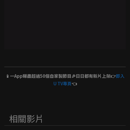
📱一App睇盡超過50個自家製節目🎉日日都有新片上架👉
即入
U TV專頁
👈
相關影片