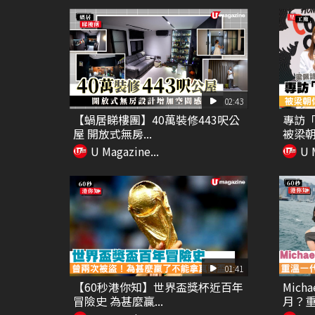
02:43
【蝸居睇樓團】40萬裝修443呎公
專訪
屋 開放式無房...
被梁朝偉
U Magazine...
U 
01:41
【60秒港你知】世界盃獎杯近百年
Mich
冒險史 為甚麼贏...
月？重.