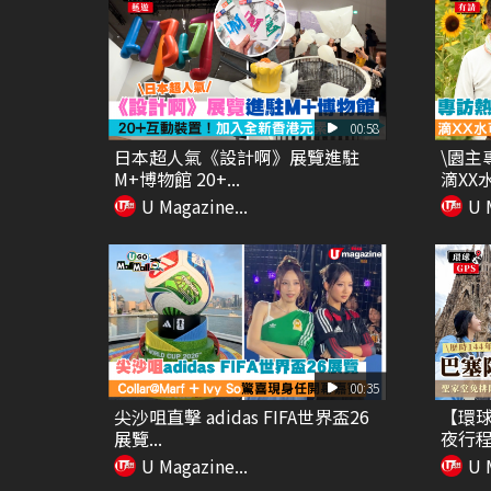
00:58
日本超人氣《設計啊》展覽進駐
\園主
M+博物館 20+...
滴XX水
U Magazine...
U 
00:35
尖沙咀直擊 adidas FIFA世界盃26
【環球
展覽...
夜行程
U Magazine...
U 