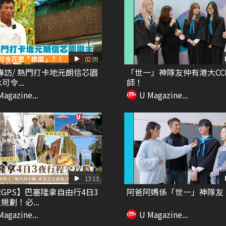
02:09
專訪/ 熱門打卡地元朗信芯園
「世一」神隊友仲有港大CC
可令...
師！
Magazine...
U Magazine...
13:13
GPS】巴塞隆拿自由行4日3
阿爸阿媽係「世一」神隊友
規劃！必...
Magazine...
U Magazine...