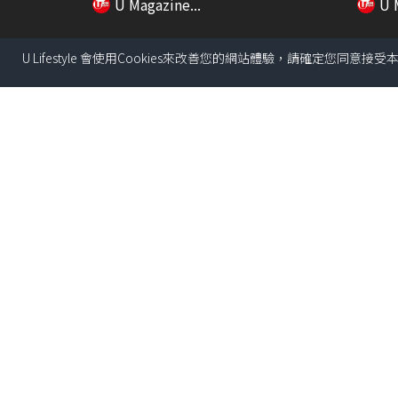
U Magazine...
U 
U Lifestyle 會使用Cookies來改善您的網站體驗，請確定您同意接
01:42
北部都會區究竟是甚麼? 佔香港三
喜來登
分一面積 大西...
切原條
U Magazine...
U 
03:08
401呎觀塘居屋大改造！1招解決
【香