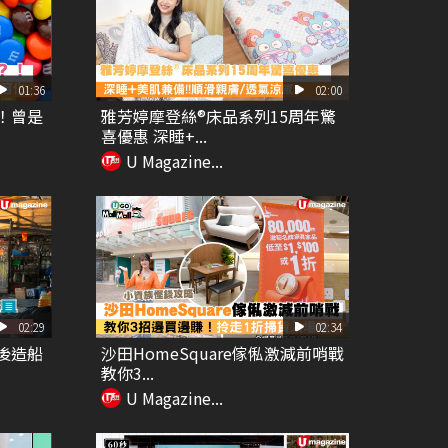
01:36
02:00
？！曾是
雅芳婷摩登絲®床品系列15周年驚
喜優惠 深睡+...
U Magazine...
02:29
02:34
最後造船
沙田HomeSquare傢俬激減前哨戰
教你3...
U Magazine...