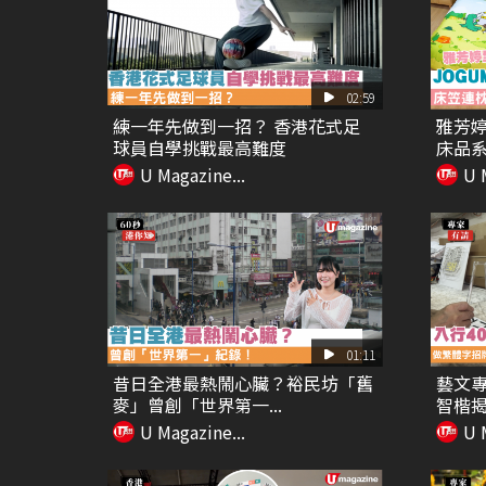
02:59
練一年先做到一招？ 香港花式足
雅芳婷
球員自學挑戰最高難度
床品系列
U Magazine...
U 
01:11
昔日全港最熱鬧心臟？裕民坊「舊
藝文專
麥」曾創「世界第一...
智楷揭
U Magazine...
U 