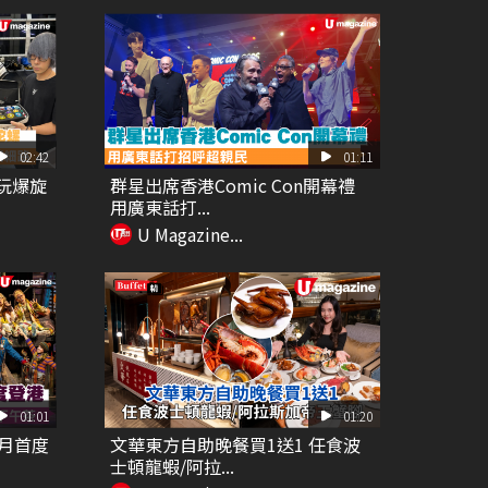
02:42
01:11
玩爆旋
群星出席香港Comic Con開幕禮
用廣東話打...
U Magazine...
01:01
01:20
月首度
文華東方自助晚餐買1送1 任食波
士頓龍蝦/阿拉...