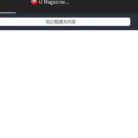
U Magazine...
我已閱讀及同意
01:16
00:21
世！
七欖盛會正式開鑼!! 啟德一連3日
直播賽事/DJ...
U Magazine...
01:51
01:16
正規商
韓國hit爆通便神器 拆解超強功效/