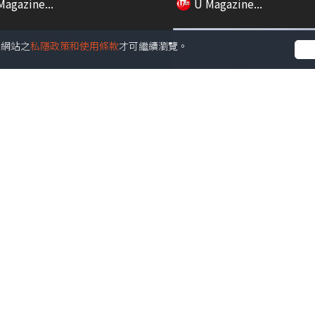
Magazine...
U Magazine...
受本網站之
私隱政策和使用條款
才可繼續瀏覽。
01:08
酒店海鮮海膽盛自助餐 即
【Body Chat】濕疹救星面
吞拿魚表演／...
Anitch...
Magazine...
U Magazine...
02:51
港藝遊】油麻地巨型貓壁畫成
玩轉西九龍高鐵站！任天堂