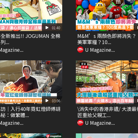
01:40
全新推出!! JOGUMAN 全棉
M&M’s 兩顏色即將消失
...
美軍軍糧？10...
Magazine...
U Magazine...
03:06
訪｜入行40年霓虹燈師傅胡
\消失中的香港非遺/ 大澳
秘：做繁體...
匠重拾父親工...
Magazine...
U Magazine...