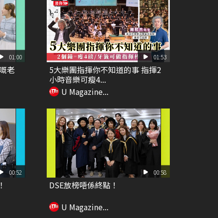
01:00
01:53
嘅老
5大樂團指揮你不知道的事 指揮2
小時音樂可瘦4...
U Magazine...
00:52
00:58
！
DSE放榜唔係終點！
U Magazine...