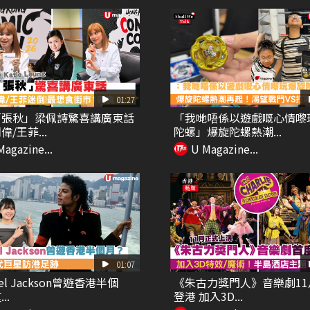
01:27
「張秋」梁佩詩驚喜講廣東話
「我哋唔係以遊戲嘅心情嚟
/王菲...
陀螺」爆旋陀螺熱潮...
Magazine...
U Magazine...
01:07
ael Jackson曾遊香港半個
《朱古力獎門人》音樂劇11
..
登港 加入3D...