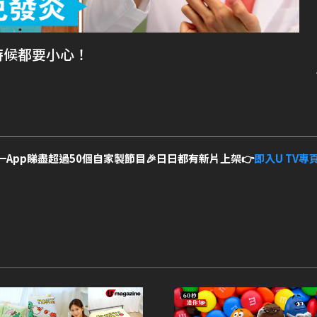
時候都要小心！
一App睇盡超過50個自家製節目🎉日日都有新片上架👉
即入U TV專