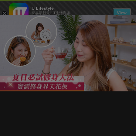
U Lifestyle
View
睇盡最新最HIT生活資訊
FREE - In Google Play
下載 U Lifestyle App