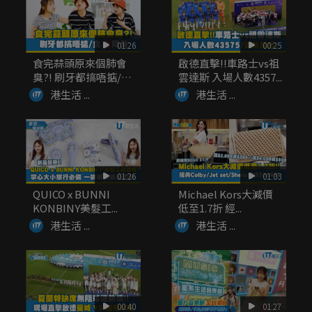
01:26
00:25
食完蒜頭原來個肺會
啟德直擊!!車路士vs祖
臭?! 刷牙都搞唔掂/
雲達斯 入場人數4357...
食...
港生活 ...
港生活 ...
01:26
01:03
QUICO x BUNNI
Michael Kors大減價
KONBINY美髮工...
低至1.7折 經...
港生活 ...
港生活 ...
00:40
01:27