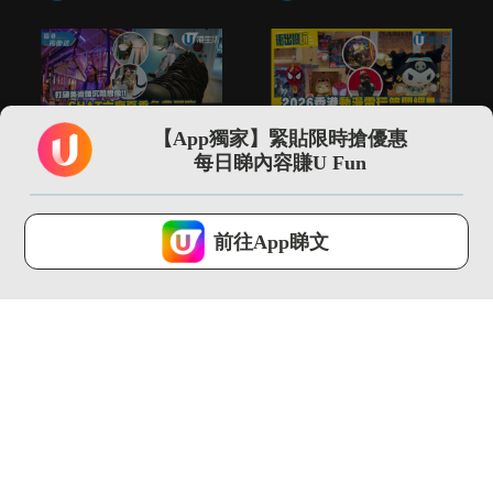
02:14
01:30
【App獨家】緊貼限時搶優惠
打破美術館沉悶想像!!
\現場直擊/ 2026動漫
每日睇內容賺U Fun
CHAT六廠夏季免費展
節開鑼 Sanrio埃...
覽...
港生活 ...
港生活 ...
U Lifestyle 會使用Cookies來改善您的網站體驗，請確定您同意接
受本網站之
私隱政策和使用條款
才可繼續瀏覽。
前往App睇文
我已閱讀及同意
03:18
02:09
SOGO仲夏精選全場低
全港首個!! 最大型
至37折！立即入手泳
JOGUMAN沉浸式夏日
衣套裝...
癒癒...
港生活 ...
港生活 ...