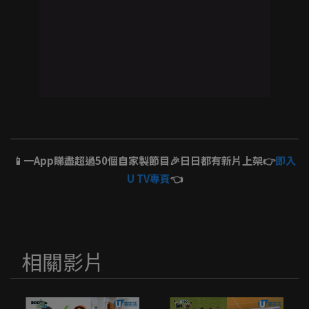
📱一App睇盡超過50個自家製節目🎉日日都有新片上架👉
即入
U TV專頁
👈
相關影片