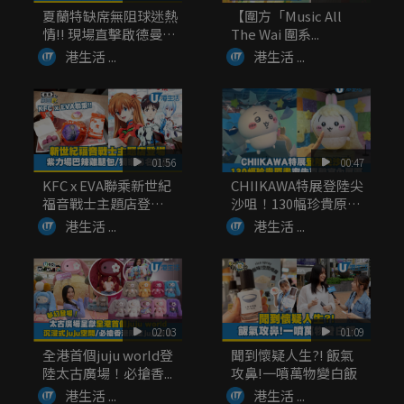
夏蘭特缺席無阻球迷熱
【圍方「Music All
情!! 現場直擊啟德曼城
The Wai 圍系...
V...
港生活 ...
港生活 ...
01:56
00:47
KFC x EVA聯乘新世紀
CHIIKAWA特展登陸尖
福音戰士主題店登
沙咀！130幅珍貴原
場！...
畫...
港生活 ...
港生活 ...
02:03
01:09
全港首個juju world登
聞到懷疑人生?! 飯氣
陸太古廣場！必搶香...
攻鼻!一噴萬物變白飯
港生活 ...
港生活 ...