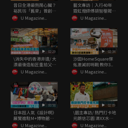
昔日全港最熱鬧心臟？
藝文專訪｜入行40年
裕民坊「舊麥」曾創
霓虹燈師傅胡智楷揭
「世界第一...
秘：做繁體...
U Magazine...
U Magazine...
02:29
02:34
\消失中的香港非遺/ 大
沙田HomeSquare傢
澳最後造船匠重拾父親
俬激減前哨戰 教你3...
工...
U Magazine...
U Magazine...
00:58
02:09
日本超人氣《設計啊》
\園主專訪/ 熱門打卡地
展覽進駐M+博物館
元朗信芯園 滴XX水可
20+...
令...
U Magazine...
U Magazine...