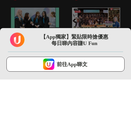
01:00
01:53
【App獨家】緊貼限時搶優惠
「世一」神隊友仲有港
5大樂團指揮你不知道
每日睇內容賺U Fun
大CC嘅老師！
的事 指揮2小時音樂可
瘦4...
U Magazine...
U Magazine...
U Lifestyle 會使用Cookies來改善您的網站體驗，請確定您同意接
受本網站之
私隱政策和使用條款
才可繼續瀏覽。
前往App睇文
我已閱讀及同意
00:35
13:13
尖沙咀直擊 adidas
【環球GPS】巴塞隆拿
FIFA世界盃26展覽...
自由行4日3夜行程規
劃！必...
U Magazine...
U Magazine...