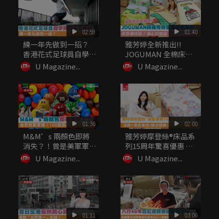
02:59
01:40
練一年先做到一招？
雅芳婷全新推出!!
香港花式足球員自學挑
JOGUMAN 全棉床品
戰最高難度
系列...
U Magazine...
U Magazine...
01:36
02:00
M&M’s 兩顏色即將
雅芳婷摩登絲®床品系
消失？！曾是美軍軍
列15周年驚喜優惠 深
糧？10...
睡+...
U Magazine...
U Magazine...
01:11
03:06