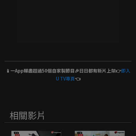
📱一App睇盡超過50個自家製節目🎉日日都有新片上架👉
即入
U TV專頁
👈
相關影片