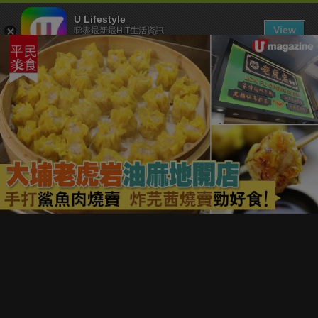
U Lifestyle
View
睇盡最新最HIT生活資訊
FREE - In Google Play
下載 U Lifestyle App