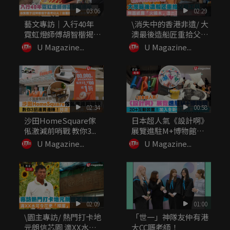
03:06
02:29
藝文專訪｜入行40年
\消失中的香港非遺/ 大
霓虹燈師傅胡智楷揭
澳最後造船匠重拾父親
秘：做繁體...
工...
U Magazine...
U Magazine...
02:34
00:58
沙田HomeSquare傢
日本超人氣《設計啊》
俬激減前哨戰 教你3...
展覽進駐M+博物館
20+...
U Magazine...
U Magazine...
02:09
01:00
\園主專訪/ 熱門打卡地
「世一」神隊友仲有港
元朗信芯園 滴XX水可
大CC嘅老師！