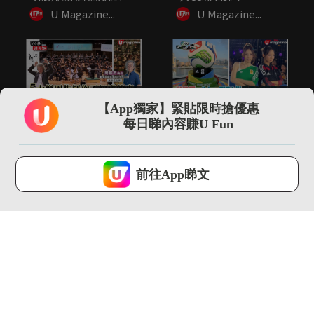
令...
U Magazine...
U Magazine...
01:53
00:35
【App獨家】緊貼限時搶優惠
5大樂團指揮你不知道
尖沙咀直擊 adidas
每日睇內容賺U Fun
的事 指揮2小時音樂可
FIFA世界盃26展覽...
瘦4...
U Magazine...
U Magazine...
U Lifestyle 會使用Cookies來改善您的網站體驗，請確定您同意接
受本網站之
私隱政策和使用條款
才可繼續瀏覽。
前往App睇文
我已閱讀及同意
13:13
00:52
【環球GPS】巴塞隆拿
阿爸阿媽係「世一」神
自由行4日3夜行程規
隊友！
劃！必...
U Magazine...
U Magazine...