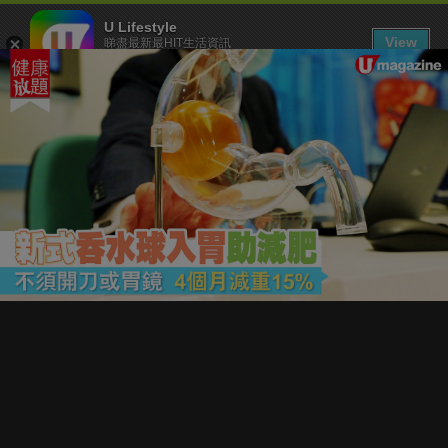
U Lifestyle
View
睇盡最新最HIT生活資訊
FREE - In Google Play
下載 U Lifestyle App