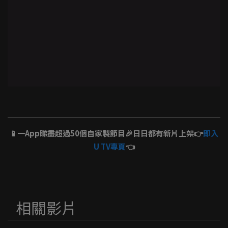
📱一App睇盡超過50個自家製節目🎉日日都有新片上架👉
即入
U TV專頁
👈
相關影片