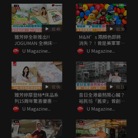
01:40
01:36
雅芳婷全新推出!!
M&M’s 兩顏色即將
JOGUMAN 全棉床品
消失？！曾是美軍軍
系列...
糧？10...
U Magazine...
U Magazine...
02:00
01:11
雅芳婷摩登絲®床品系
昔日全港最熱鬧心臟？
列15周年驚喜優惠 深
裕民坊「舊麥」曾創
睡+...
「世界第一...
U Magazine...
U Magazine...