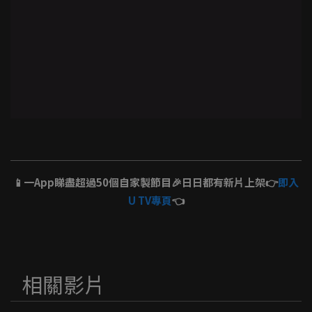
📱一App睇盡超過50個自家製節目🎉日日都有新片上架👉
即入
U TV專頁
👈
相關影片