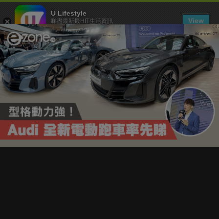
U Lifestyle
View
睇盡最新最HIT生活資訊
FREE - In Google Play
下載 U Lifestyle App