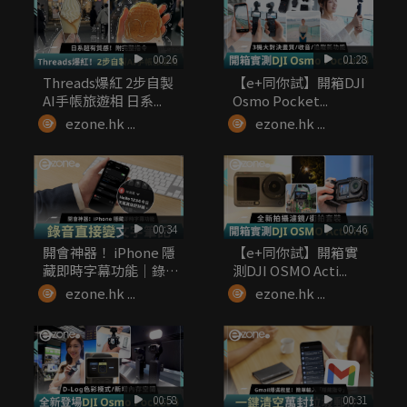
00:26
01:28
Threads爆紅 2步自製
【e+同你試】開箱DJI
AI手帳旅遊相 日系...
Osmo Pocket...
ezone.hk ...
ezone.hk ...
00:34
00:46
開會神器！ iPhone 隱
【e+同你試】開箱實
藏即時字幕功能｜錄
測DJI OSMO Acti...
音...
ezone.hk ...
ezone.hk ...
00:58
00:31