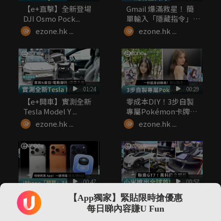
【e+直擊】全新登場
Gmail 爆滿救星！ 簡
DJI Osmo Pock...
單輸入「隱藏指令」
一...
ezone.hk ...
ezone.hk ...
01:24
00:29
【e+開車】實測全新
零成本DIY！3步自製
Tesla Model Y ...
專屬Pokémon卡牌
一...
ezone.hk ...
ezone.hk ...
00:47
00:57
唔使再買App！
【e+開車】小米推出
【App獨家】緊貼限時搶優惠
iPhone「預覽」3 大
全球首部超級跑車 聯
每日睇內容賺U Fun
隱藏功...
乘GT...
ezone.hk ...
ezone.hk ...