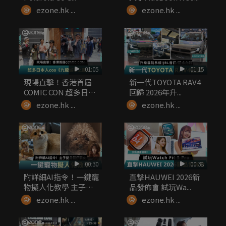
ezone.hk ...
ezone.hk ...
01:05
01:15
現場直擊！香港首屆
新一代TOYOTA RAV4
COMIC CON 超多日本
回歸 2026年升...
人...
ezone.hk ...
ezone.hk ...
00:30
00:38
附詳細AI指令！一鍵寵
直撃HAUWEI 2026新
物擬人化教學 主子變
品發佈會 試玩Wa...
身靚仔...
ezone.hk ...
ezone.hk ...