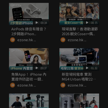
00:34
00:35
AirPods 錄音有雜音？
現場直擊！香港動漫節
2步開啟iPhon...
2026 靚女Coser+偶...
ezone.hk ...
ezone.hk ...
00:37
01:32
免裝App！ iPhone 內
新登場純電車 實測
置證件防盜術 一鍵...
MG4 Urban 唔駛22
萬...
ezone.hk ...
ezone.hk ...