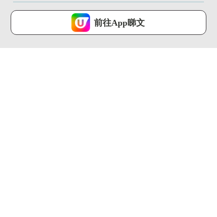
U Lifestyle 會使用Cookies來改善您的網站體驗，請確定您同意接
受本網站之
私隱政策和使用條款
才可繼續瀏覽。
前往App睇文
我已閱讀及同意
00:56
00:47
【e+同你試】開箱
【e+同你試】Window
iPhone17e加量不加價
有勁敵？開箱實測
...
Mac...
ezone.hk ...
ezone.hk ...
00:22
00:50
MacBook Neo率先
【e+同你試】手殘黨
試!! $4,799起...
救星！實測AI全自動手
機貼膜...
ezone.hk ...
ezone.hk ...