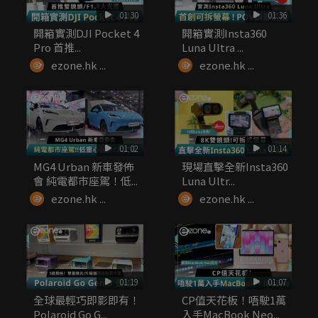
01:30
01:36
開箱實測DJI Pocket 4
開箱實測Insta360
Pro 首推...
Luna Ultra ...
ezone.hk ...
ezone.hk ...
01:02
01:14
MG4 Urban 新車發佈
現場直擊全新Insta360
會 純電都市座駕！低...
Luna Ultr...
ezone.hk ...
ezone.hk ...
01:19
01:07
全球最輕巧即影即有！
CP值天花板！唔駛1萬
Polaroid Go G...
入手MacBook Neo...