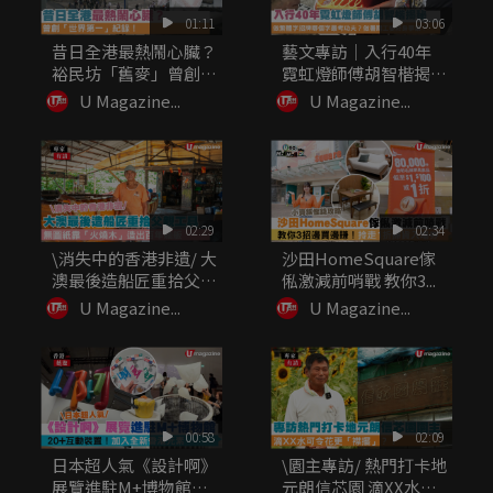
01:11
03:06
昔日全港最熱鬧心臟？
藝文專訪｜入行40年
裕民坊「舊麥」曾創
霓虹燈師傅胡智楷揭
「世界第一...
秘：做繁體...
U Magazine...
U Magazine...
02:29
02:34
\消失中的香港非遺/ 大
沙田HomeSquare傢
澳最後造船匠重拾父親
俬激減前哨戰 教你3...
工...
U Magazine...
U Magazine...
00:58
02:09
日本超人氣《設計啊》
\園主專訪/ 熱門打卡地
展覽進駐M+博物館
元朗信芯園 滴XX水可