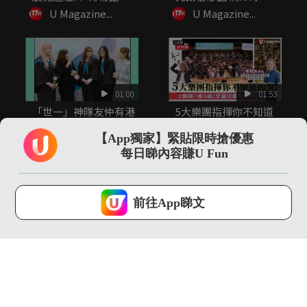
20+...
令...
U Magazine...
U Magazine...
01:00
01:53
「世一」神隊友仲有港
5大樂團指揮你不知道
大CC嘅老師！
的事 指揮2小時音樂可
瘦4...
【App獨家】緊貼限時搶優惠
U Magazine...
U Magazine...
每日睇內容賺U Fun
U Lifestyle 會使用Cookies來改善您的網站體驗，請確定您同意接
受本網站之
私隱政策和使用條款
才可繼續瀏覽。
前往App睇文
我已閱讀及同意
00:35
13:13
尖沙咀直擊 adidas
【環球GPS】巴塞隆拿
FIFA世界盃26展覽...
自由行4日3夜行程規
劃！必...
U Magazine...
U Magazine...