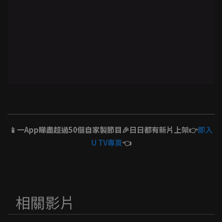
📱一App睇盡超過50個自家製節目🎉日日都有新片上架👉
即入
U TV專頁
👈
相關影片