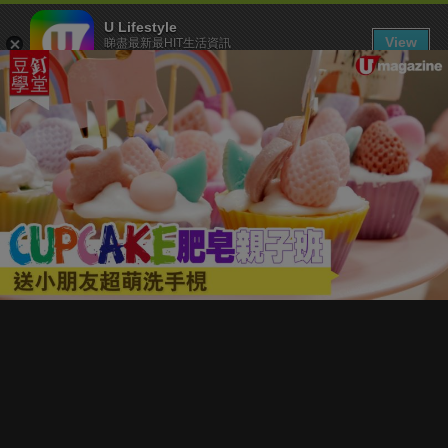
U Lifestyle
View
睇盡最新最HIT生活資訊
FREE - In Google Play
下載 U Lifestyle App