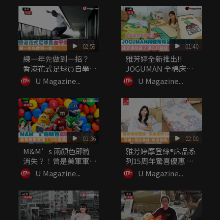
02:59
01:40
練一年先做到一招？
雅芳婷全新推出!!
香港花式足球員自學挑
JOGUMAN 全棉床品
戰最高難度
系列...
U Magazine...
U Magazine...
01:36
02:00
M&M’s 兩顏色即將
雅芳婷摩登絲®床品系
消失？！曾是美軍軍
列15周年驚喜優惠 深
糧？10...
睡+...
U Magazine...
U Magazine...