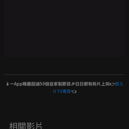
📱一App睇盡超過50個自家製節目🎉日日都有新片上架👉
即入
U TV專頁
👈
相關影片