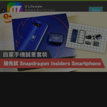
U Lifestyle
View
睇盡最新最HIT生活資訊
FREE - In Google Play
下載 U Lifestyle App