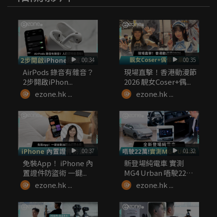
00:34
00:35
AirPods 錄音有雜音？
現場直擊！香港動漫節
2步開啟iPhon...
2026 靚女Coser+偶...
ezone.hk ...
ezone.hk ...
00:37
01:32
免裝App！ iPhone 內
新登場純電車 實測
置證件防盜術 一鍵...
MG4 Urban 唔駛22
萬...
ezone.hk ...
ezone.hk ...