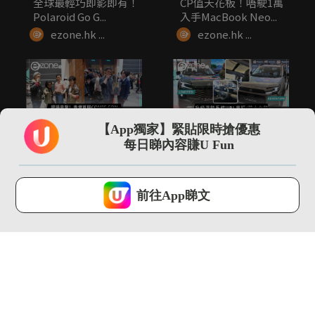
全球最輕巧即影即有！
CP值天花板！唔駛1萬
Polaroid Go G...
入手MacBook Neo...
ezone.hk ...
ezone.hk ...
01:05
01:15
【App獨家】緊貼限時搶優惠
現場直擊！香港首屆
新一代TOYOTA RAV4
每日睇內容賺U Fun
COMIC CON 超多日本
回歸 2026年升...
人...
ezone.hk ...
ezone.hk ...
U Lifestyle 會使用Cookies來改善您的網站體驗，請確定您同意接
受本網站之
私隱政策和使用條款
才可繼續瀏覽。
前往App睇文
我已閱讀及同意
00:30
00:38
附詳細AI指令！一鍵寵
直撃HAUWEI 2026新
物擬人化教學 主子變
品發佈會 試玩Wa...
身靚仔...
ezone.hk ...
ezone.hk ...