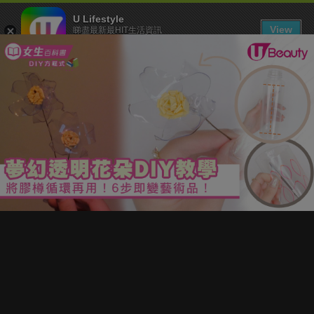
U Lifestyle
View
睇盡最新最HIT生活資訊
FREE - In Google Play
下載 U Lifestyle App