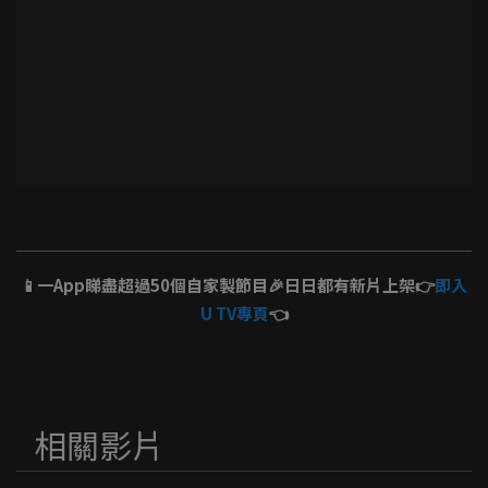
📱一App睇盡超過50個自家製節目🎉日日都有新片上架👉
即入
U TV專頁
👈
相關影片