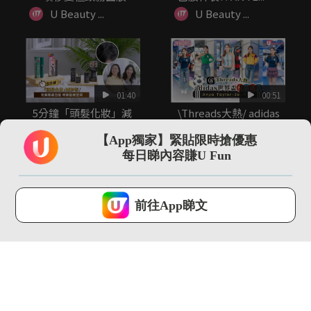
感？！
U Beauty ...
U Beauty ...
01:40
00:51
5分鐘「頭髮化妝」減
\Threads大熱/ adidas
齡術！完美隱藏白髮/
世界盃女裝球...
修飾髮線...
【App獨家】緊貼限時搶優惠
U Beauty ...
U Beauty ...
每日睇內容賺U Fun
U Lifestyle 會使用Cookies來改善您的網站體驗，請確定您同意接
受本網站之
私隱政策和使用條款
才可繼續瀏覽。
前往App睇文
我已閱讀及同意
00:29
00:29
Jo Malone 期間限定
香港女仔夏日髮型救
英倫蔬果園系列 紅蘿...
星？！ 試用日本大熱
乾髮濕紙巾
U Beauty ...
U Beauty ...