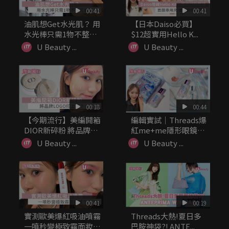
00:41
00:41
油肌想Get水光肌？ 用
【日本Daiso必買】
水光棒只需1物不整花
$12超實用Hello K...
底妝
U Beauty ...
U Beauty ...
00:18
00:44
【今期流行】美編開箱
編輯實試｜Threads爆
DIOR新碎粉 將品牌
紅me+me隱形眼鏡
LOG...
濕...
U Beauty ...
U Beauty ...
00:41
00:19
實測歐美爆紅吸油噴霧
Threads大熱!夏日多
一噴秒變極致霧面妝
巴胺神袋?! ANTE...