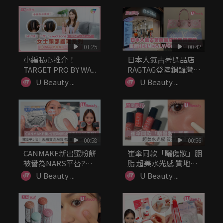
01:25
00:42
小編私心推介！
日本人氣古著選品店
TARGET PRO BY WA...
RAGTAG登陸銅鑼灣!
集齊H...
U Beauty ...
U Beauty ...
00:58
00:56
CANMAKE新出蜜粉餅
崔傘同款「曬傷妝」胭
被譽為NARS平替?
脂 超美水光感 質地輕
價...
盈易推
U Beauty ...
U Beauty ...