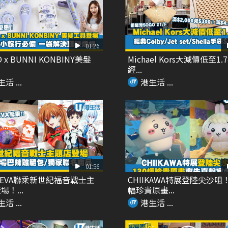
01:26
O x BUNNI KONBINY美髮
Michael Kors大減價低至1.
經...
活 ...
港生活 ...
01:56
 x EVA聯乘新世紀福音戰士主
CHIIKAWA特展登陸尖沙咀！
！...
幅珍貴原畫...
活 ...
港生活 ...