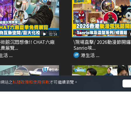
02:14
術館沉悶想像!! CHAT六廠
\現場直擊/ 2026動漫節開鑼
費展覽...
Sanrio埃...
活 ...
港生活 ...
受本網站之
私隱政策和使用條款
才可繼續瀏覽。
00:27
ikawa主題輕鐵再度登場 夢幻
DETERMINANT夏天旅行必
 ...
能性+時尚...
活 ...
港生活 ...