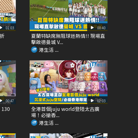
01:03
00:40
7折
夏蘭特缺席無阻球迷熱情!! 現場直
擊啟德曼城 V...
港生活 ...
00:47
02:03
130
全港首個juju world登陸太古廣
場！必搶香...
港生活 ...