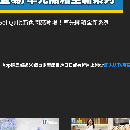
歸 Gel Quilt新色閃亮登場！率先開箱全新系列
一App睇盡超過50個自家製節目🎉日日都有新片上架👉
即入U TV專