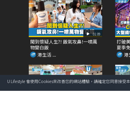
01:09
聞到懷疑人生?! 飯氣攻鼻!一噴萬
打破美
物變白飯
夏季免
港生活 ...
港生
U Lifestyle 會使用Cookies來改善您的網站體驗，請確定您同意接
02:09
全港首個!! 最大型JOGUMAN沉浸
Chi
式夏日癒癒...
角色扶手
港生活 ...
港生