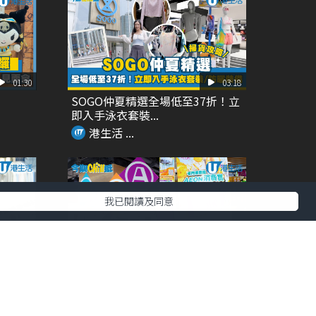
01:30
03:18
SOGO仲夏精選全場低至37折！立
即入手泳衣套裝...
港生活 ...
我已閱讀及同意
01:14
02:25
備 功
Aeon夏日A+B+C組合優惠!! 自選
家電/廚...
港生活 ...