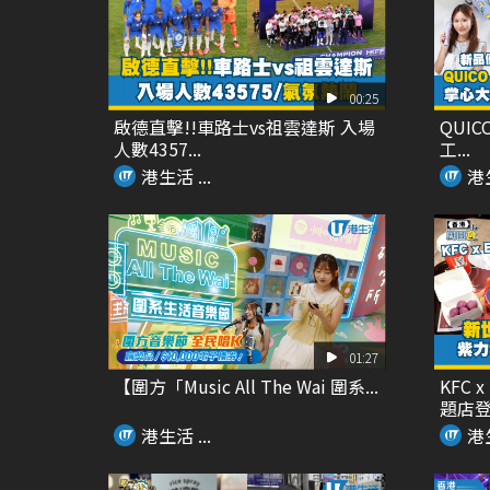
00:25
啟德直擊!!車路士vs祖雲達斯 入場
QUIC
人數4357...
工...
港生活 ...
港生
01:27
【圍方「Music All The Wai 圍系...
KFC
題店登場
港生活 ...
港生