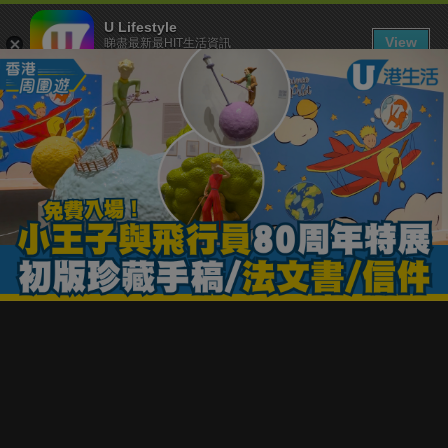
U Lifestyle
View
睇盡最新最HIT生活資訊
FREE - In Google Play
下載 U Lifestyle App