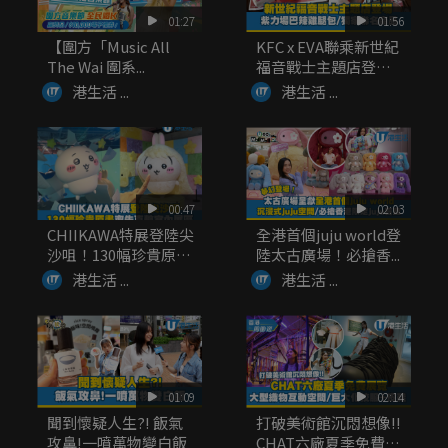
01:27
01:56
【圍方「Music All
KFC x EVA聯乘新世紀
The Wai 圍系...
福音戰士主題店登
場！...
港生活 ...
港生活 ...
00:47
02:03
CHIIKAWA特展登陸尖
全港首個juju world登
沙咀！130幅珍貴原
陸太古廣場！必搶香...
畫...
港生活 ...
港生活 ...
01:09
02:14
聞到懷疑人生?! 飯氣
打破美術館沉悶想像!!
攻鼻!一噴萬物變白飯
CHAT六廠夏季免費展