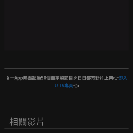
📱一App睇盡超過50個自家製節目🎉日日都有新片上架👉
即入
U TV專頁
👈
相關影片