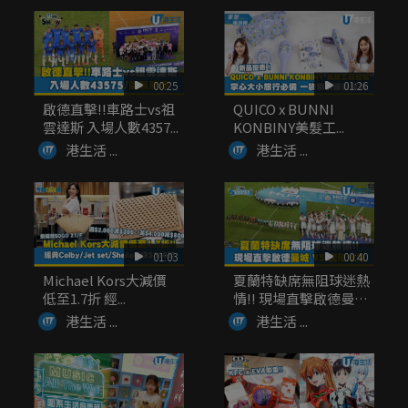
00:25
01:26
啟德直擊!!車路士vs祖
QUICO x BUNNI
雲達斯 入場人數4357...
KONBINY美髮工...
港生活 ...
港生活 ...
01:03
00:40
Michael Kors大減價
夏蘭特缺席無阻球迷熱
低至1.7折 經...
情!! 現場直擊啟德曼城
V...
港生活 ...
港生活 ...