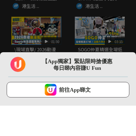
覽...
港生活 ...
港生活 ...
01:30
03:18
\現場直擊/ 2026動漫
SOGO仲夏精選全場低
節開鑼 Sanrio埃...
至37折！立即入手泳
衣套裝...
【App獨家】緊貼限時搶優惠
港生活 ...
港生活 ...
每日睇內容賺U Fun
U Lifestyle 會使用Cookies來改善您的網站體驗，請確定您同意接
受本網站之
私隱政策和使用條款
才可繼續瀏覽。
前往App睇文
我已閱讀及同意
02:09
00:27
全港首個!! 最大型
Chiikawa主題輕鐵再
JOGUMAN沉浸式夏日
度登場 夢幻角色扶手 ...
癒癒...
港生活 ...
港生活 ...