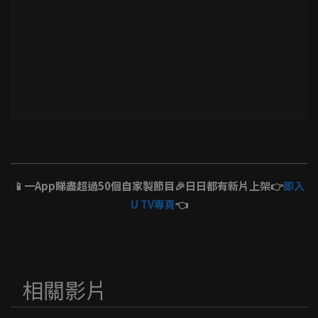
📱一App睇盡超過50個自家製節目🎉日日都有新片上架👉
即入
U TV專頁
👈
相關影片