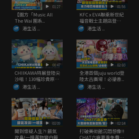
01:27
01:56
【圍方「Music All
KFC x EVA聯乘新世紀
The Wai 圍系...
福音戰士主題店登
場！...
港生活 ...
港生活 ...
00:47
02:03
CHIIKAWA特展登陸尖
全港首個juju world登
沙咀！130幅珍貴原
陸太古廣場！必搶香...
畫...
港生活 ...
港生活 ...
01:09
02:14
聞到懷疑人生?! 飯氣
打破美術館沉悶想像!!
攻鼻!一噴萬物變白飯
CHAT六廠夏季免費展