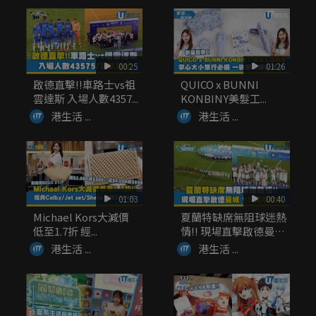
00:25
01:26
啟德直擊!!車路士vs祖
QUICO x BUNNI
雲達斯 入場人數4357...
KONBINY美髮工...
港生活 ...
港生活 ...
01:03
00:40
Michael Kors大減價
夏蘭特缺席無阻球迷熱
低至1.7折 經...
情!! 現場直擊啟德曼城
V...
港生活 ...
港生活 ...