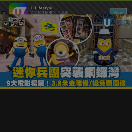
U Lifestyle
View
睇盡最新最HIT生活資訊
FREE - In Google Play
下載 U Lifestyle App