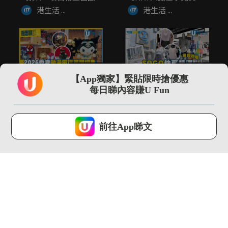
覽...
港生活 ...
港生活 ...
01:30
03:18
【App獨家】緊貼限時搶優惠
\現場直擊/ 2026動漫
SOGO仲夏精選全場低
每日睇內容賺U Fun
節開鑼 Sanrio埃...
至37折！立即入手泳
衣套裝...
港生活 ...
港生活 ...
U Lifestyle 會使用Cookies來改善您的網站體驗，請確定您同意接
受本網站之
私隱政策和使用條款
才可繼續瀏覽。
前往App睇文
我已閱讀及同意
02:09
00:27
全港首個!! 最大型
Chiikawa主題輕鐵再
JOGUMAN沉浸式夏日
度登場 夢幻角色扶手 ...
癒癒...
港生活 ...
港生活 ...