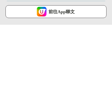
U Lifestyle 會使用Cookies來改善您的網站體驗，請確定您同意接
受本網站之
私隱政策和使用條款
才可繼續瀏覽。
前往App睇文
我已閱讀及同意
02:18
00:31
慶生&週年紀念打卡餐
去冬甩專門店要買大
廳推介!! 尖沙咀夢幻星
福?! 最平$22!!限量富
空晚餐
士...
U Food ...
U Food ...
00:23
00:56
葡萄牙人氣蛋撻店 登
突擊夏日試飲！道地新
陸中環！ 神級薄脆酥
品「香水檸檬綠茶」
皮 + ...
U Food ...
U Food ...