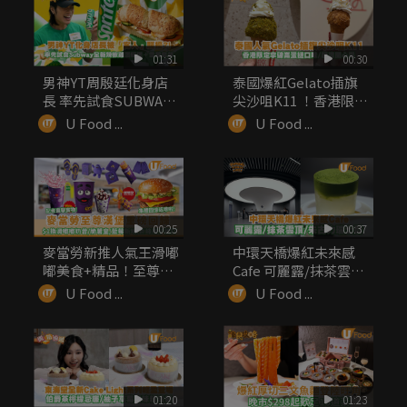
01:31
00:30
男神YT周殷廷化身店
泰國爆紅Gelato插旗
長 率先試食SUBWAY
尖沙咀K11 ！香港限
全...
定...
U Food ...
U Food ...
00:25
00:37
麥當勞新推人氣王滑嘟
中環天橋爆紅未來感
嘟美食+精品！至尊漢
Cafe 可麗露/抹茶雲
堡同步回歸
頂/朱...
U Food ...
U Food ...
01:20
01:23