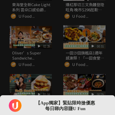
東海堂全新Cake Light
爆紅厚切三文魚麵登陸
系列 雲朵口感伯爵...
旺角 晚市$298起歎足
1...
U Food ...
U Food ...
02:39
00:31
Oliver’s Super
一田沙田旗艦店1週年
Sandwiche...
感謝祭！「一田食堂」
5大人氣...
U Food ...
U Food ...
02:06
00:29
Shake Shack首推早
銅鑼灣全新Omakase
【App獨家】緊貼限時搶優惠
餐系列 煙肉脆薯蛋...
山奧燒肉開幕！資深日
每日睇內容賺U Fun
籍大...
U Food ...
U Food ...