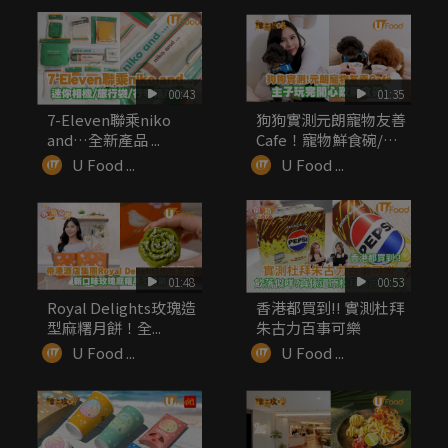
00:43
01:35
7-Eleven聯乘niko
狗狗實測元朗寵物友善
and…全新產品 ...
Cafe！寵物鮮食碗/嫩
滑厚...
U Food ...
U Food ...
01:48
00:53
Royal Delights玫瑰造
香港都買到!! 實測杜拜
型麻糬月餅！全...
朱古力百事可樂
U Food ...
U Food ...