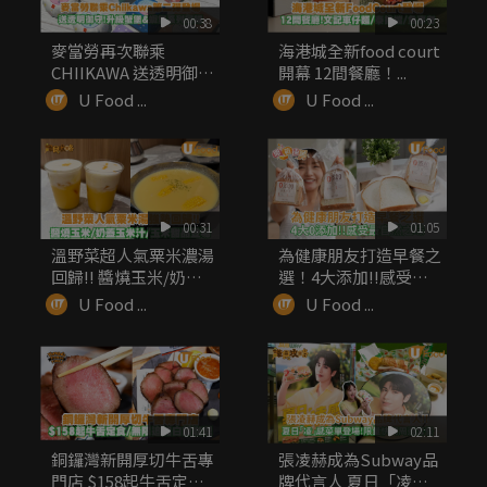
00:38
00:23
麥當勞再次聯乘
海港城全新food court
CHIIKAWA 送透明御
開幕 12間餐廳！...
守！升級...
U Food ...
U Food ...
00:31
01:05
溫野菜超人氣粟米濃湯
為健康朋友打造早餐之
回歸!! 醬燒玉米/奶蓋
選！4大添加!!感受最
玉米...
自然之味
U Food ...
U Food ...
01:41
02:11
銅鑼灣新開厚切牛舌專
張凌赫成為Subway品
門店 $158起牛舌定食/
牌代言人 夏日「凌」