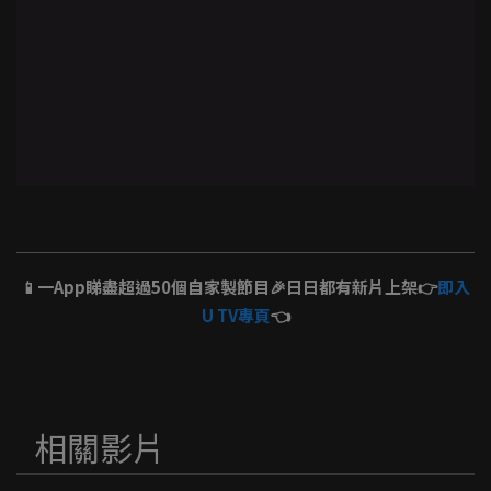
📱一App睇盡超過50個自家製節目🎉日日都有新片上架👉
即入
U TV專頁
👈
相關影片