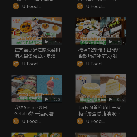
無...
感菜...
U Food ...
U Food ...
01:18
02:25
正宗葡撻過江龍來襲!!!
機場T2新開！出發前
港人最愛葡萄牙定澳式
後歎地道冰室味/限定
葡...
手信率先睇
U Food ...
U Food ...
00:20
00:28
啟德Airside夏日
Lady M首推貓山王榴
Gelato祭 一連兩週!...
槤千層蛋糕 港澳限定!
...
U Food ...
U Food ...