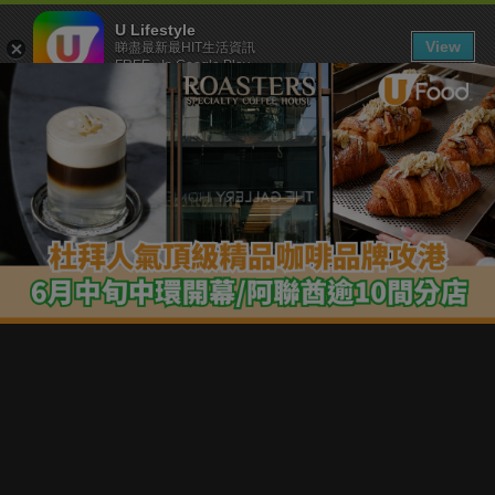
U Lifestyle
View
睇盡最新最HIT生活資訊
FREE - In Google Play
下載 U Lifestyle App