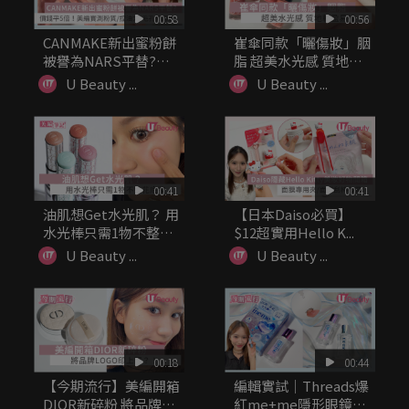
00:58
00:56
CANMAKE新出蜜粉餅
崔傘同款「曬傷妝」胭
被譽為NARS平替?
脂 超美水光感 質地輕
價...
盈易推
U Beauty ...
U Beauty ...
00:41
00:41
油肌想Get水光肌？ 用
【日本Daiso必買】
水光棒只需1物不整花
$12超實用Hello K...
底妝
U Beauty ...
U Beauty ...
00:18
00:44
【今期流行】美編開箱
編輯實試｜Threads爆
DIOR新碎粉 將品牌
紅me+me隱形眼鏡