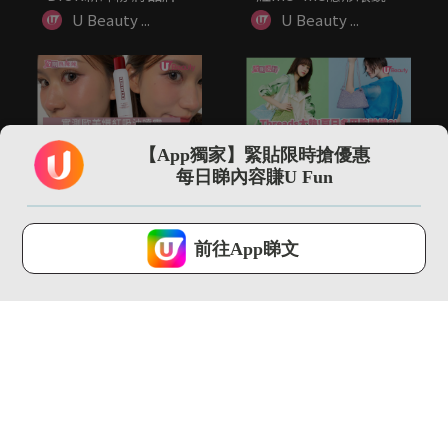
LOG...
濕...
U Beauty ...
U Beauty ...
00:41
00:19
【App獨家】緊貼限時搶優惠
實測歐美爆紅吸油噴霧
Threads大熱!夏日多
每日睇內容賺U Fun
一噴秒變極致霧面妝
巴胺神袋?! ANTE...
感？！
U Beauty ...
U Beauty ...
U Lifestyle 會使用Cookies來改善您的網站體驗，請確定您同意接
受本網站之
私隱政策和使用條款
才可繼續瀏覽。
前往App睇文
我已閱讀及同意
01:40
00:29
5分鐘「頭髮化妝」減
Jo Malone 期間限定
齡術！完美隱藏白髮/
英倫蔬果園系列 紅蘿...
修飾髮線...
U Beauty ...
U Beauty ...