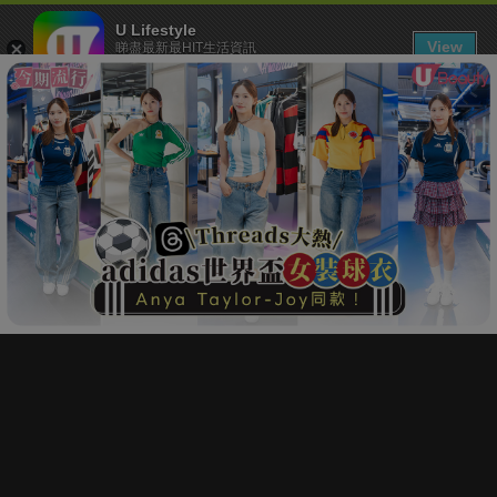
U Lifestyle
View
睇盡最新最HIT生活資訊
FREE - In Google Play
下載 U Lifestyle App