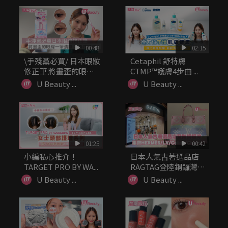
00:48
02:15
\手殘黨必買/ 日本眼妝
Cetaphil 舒特膚
修正筆 將畫歪的眼線
CTMP™護膚4步曲 ...
一筆...
U Beauty ...
U Beauty ...
01:25
00:42
小編私心推介！
日本人氣古著選品店
TARGET PRO BY WA...
RAGTAG登陸銅鑼灣!
集齊H...
U Beauty ...
U Beauty ...