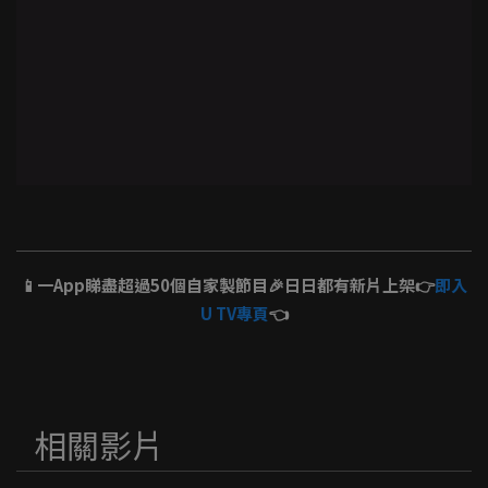
📱一App睇盡超過50個自家製節目🎉日日都有新片上架👉
即入
U TV專頁
👈
相關影片