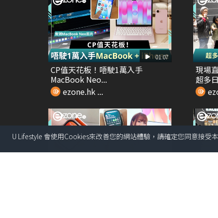
01:07
CP值天花板！唔駛1萬入手
現場直
MacBook Neo...
超多日本
ezone.hk ...
ezo
U Lifestyle 會使用Cookies來改善您的網站體驗，請確定您同意接
00:38
直撃HAUWEI 2026新品發佈會 試
Thre
玩Wa...
相 日系.
ezone.hk ...
ezo