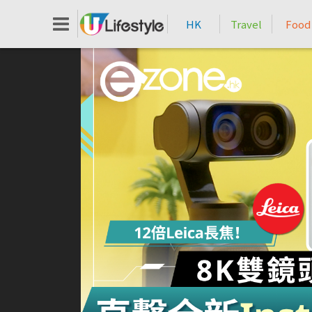
HK
Travel
Food