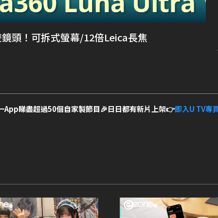
 8K雙鏡頭！可拆式螢幕/12倍Leica長焦
一App睇盡超過50個自家製節目🎉日日都有新片上架👉
即入U TV專