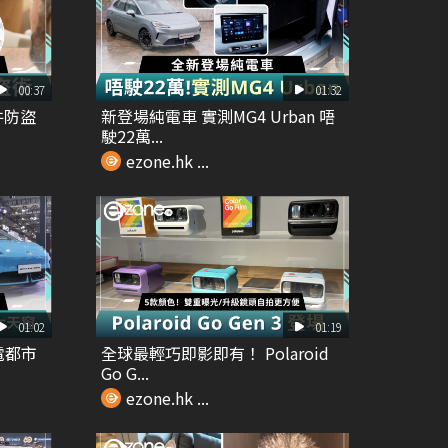
00:37
01:32
證件防盜
新登場純電車 實測MG4 Urban 唔
駛22萬...
ezone.hk ...
01:02
01:19
純電都市
全球最輕巧即影即有！ Polaroid
Go G...
ezone.hk ...