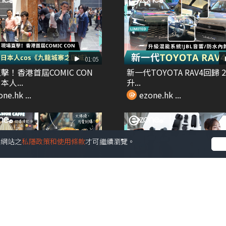
01:05
擊！香港首屆COMIC CON
新一代TOYOTA RAV4回歸 2
人...
升...
ne.hk ...
ezone.hk ...
受本網站之
私隱政策和使用條款
才可繼續瀏覽。
00:26
ads爆紅 2步自製AI手帳旅遊
【e+同你試】開箱DJI Osm
..
Pocket...
ne.hk ...
ezone.hk ...