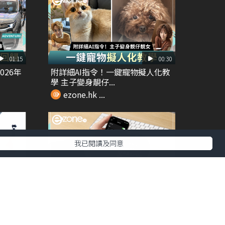
01:15
00:30
026年
附詳細AI指令！一鍵寵物擬人化教
學 主子變身靚仔...
ezone.hk ...
我已閱讀及同意
01:28
00:34
o
開會神器！ iPhone 隱藏即時字幕
功能｜錄音...
ezone.hk ...