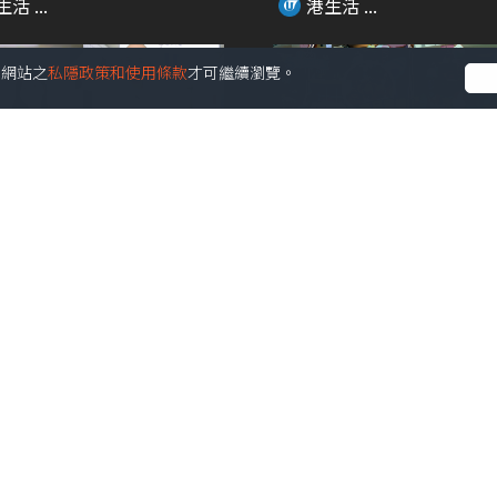
活 ...
港生活 ...
受本網站之
私隱政策和使用條款
才可繼續瀏覽。
01:39
eads瘋傳食烚蛋可以生髮？！
生蠔BB全新期間限定店！超
親身解畫
款獨家新品+4大...
活 ...
港生活 ...
01:12
位+周邊一覽/ 海洋公園大熊
小王子與飛行員80周年特展