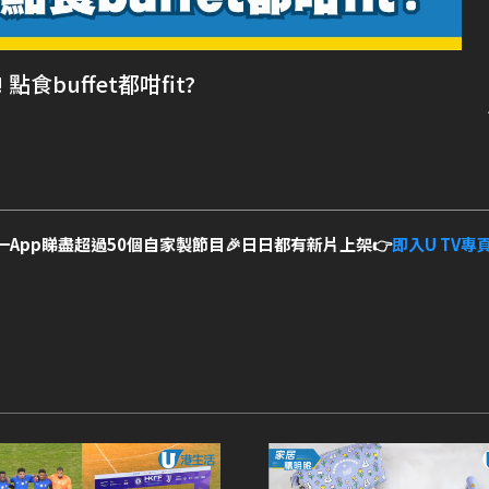
點食buffet都咁fit?
一App睇盡超過50個自家製節目🎉日日都有新片上架👉
即入U TV專