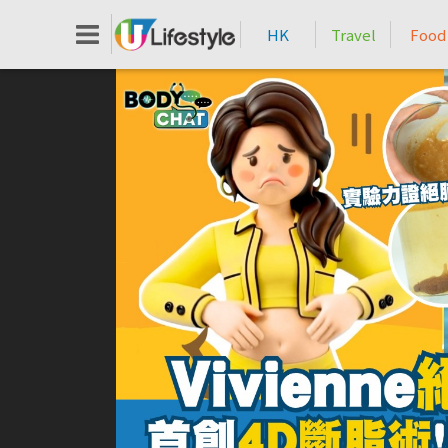
HK
Travel
Food