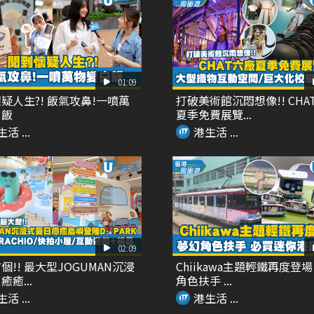
01:09
疑人生?! 飯氣攻鼻!一噴萬
打破美術館沉悶想像!! CHA
白飯
夏季免費展覽...
活 ...
港生活 ...
02:09
個!! 最大型JOGUMAN沉浸
Chiikawa主題輕鐵再度登場
癒...
角色扶手 ...
活 ...
港生活 ...