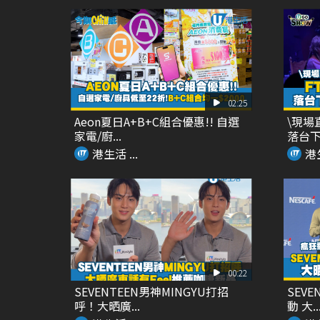
02:25
Aeon夏日A+B+C組合優惠!! 自選
\現場
家電/廚...
落台下.
港生活 ...
港生
00:22
SEVENTEEN男神MINGYU打招
SEVE
呼！大晒廣...
動 大..