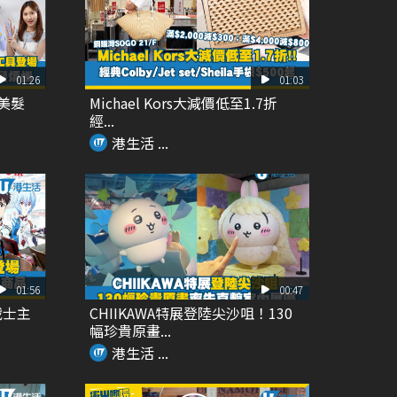
01:26
01:03
Y美髮
Michael Kors大減價低至1.7折
經...
港生活 ...
01:56
00:47
戰士主
CHIIKAWA特展登陸尖沙咀！130
幅珍貴原畫...
港生活 ...