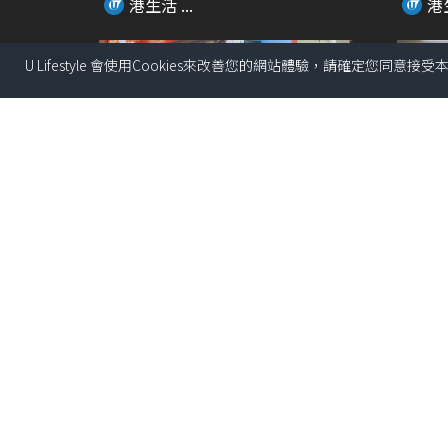
港生活 ...
港生
U Lifestyle 會使用Cookies來改善您的網站體驗，請確定您同意接
02:06
⽇本網上市集Mercari Japan 快閃
Thr
展覽...
醫生
港生活 ...
港生
01:54
Francfranc超人氣FRAIS 風扇系列
\打卡