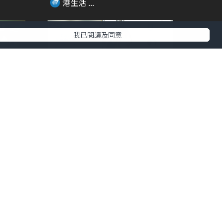
港生活 ...
我已閱讀及同意
00:46
01:36
過20
亂用眼藥水愈滴愈乾 電眼美女必
備法寶係佢?!
港生活 ...
00:20
00:26
 免費
中環新開韓國家具選物專門店