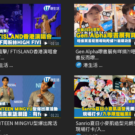
01:10
直擊/ FTISLAND香港演唱會
Gen Alpha嚟書展有咩搞?!
..
書反而嚟...
活 ...
港生活 ...
01:21
NTEEN MINGYU型爆出席活
Sanrio夏日小麥肌造型元
.
現場打卡/入...