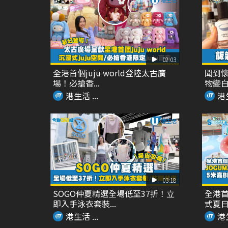
02:03
全港首個juju world登陸太古廣
聞到懷
場！必搶香...
物變
港生活 ...
港生
03:18
SOGO仲夏精選全場低至37折！立
全港首
即入手泳衣套裝...
式夏日癒
港生活 ...
港生