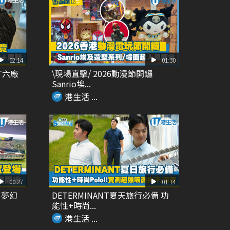
02:14
01:30
T六廠
\現場直擊/ 2026動漫節開鑼
Sanrio埃...
港生活 ...
00:27
01:14
 夢幻
DETERMINANT夏天旅行必備 功
能性+時尚...
港生活 ...