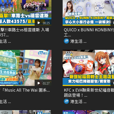
00:25
擊!!車路士vs祖雲達斯 入場
QUICO x BUNNI KONBIN
7...
工...
活 ...
港生活 ...
01:27
usic All The Wai 圍系...
KFC x EVA聯乘新世紀福音
題店登場！...
活 ...
港生活 ...