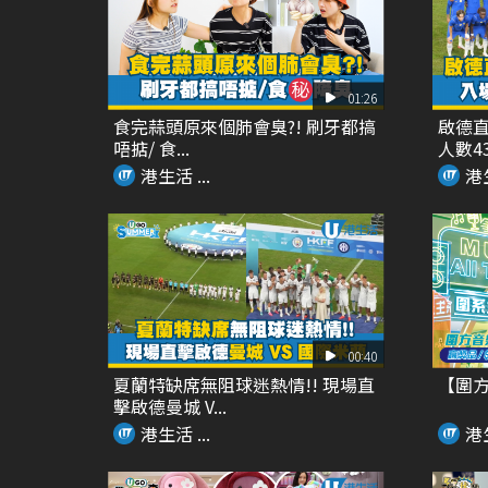
01:26
食完蒜頭原來個肺會臭?! 刷牙都搞
啟德直
唔掂/ 食...
人數435
港生活 ...
港生
00:40
夏蘭特缺席無阻球迷熱情!! 現場直
【圍方「M
擊啟德曼城 V...
港生活 ...
港生