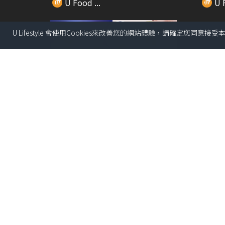
U Food ...
U F
U Lifestyle 會使用Cookies來改善您的網站體驗，請確定您同意接
00:31
去冬甩專門店要買大福?! 最平
葡萄牙
$22!!限量富士...
級薄脆酥
U Food ...
U F
01:38
一路向茜!!!挑戰不同Level芫茜食
生蠔B