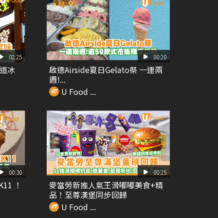
02:25
00:20
地道冰
啟德Airside夏日Gelato祭 一連兩
週!...
U Food ...
00:30
00:25
11 ！
麥當勞新推人氣王滑嘟嘟美食+精
品！至尊漢堡同步回歸
U Food ...