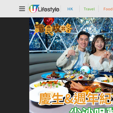
HK
Travel
Food