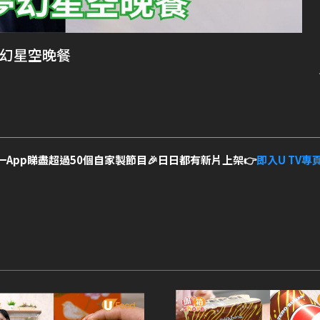
夢幻星空晚餐
一App睇盡超過50個自家製節目🎉日日都有新片上架👉
即入U TV專