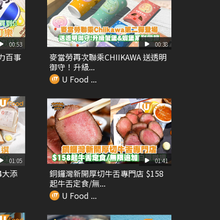
00:53
00:38
古力百事
麥當勞再次聯乘CHIIKAWA 送透明
御守！升級...
U Food ...
01:05
01:41
4大添
銅鑼灣新開厚切牛舌專門店 $158
起牛舌定食/無...
U Food ...