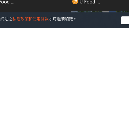
ood ...
U Food ...
受本網站之
私隱政策和使用條款
才可繼續瀏覽。
00:23
人氣蛋撻店 登陸中環！ 神
突擊夏日試飲！道地新品「
皮 + ...
檬綠茶」
ood ...
U Food ...
00:30
B精品新登場！易賞錢全新
7-11 x New Balance 全新Mi.