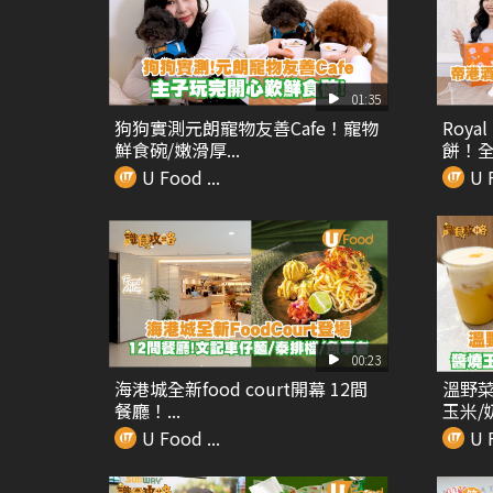
01:35
狗狗實測元朗寵物友善Cafe！寵物
Roya
鮮食碗/嫩滑厚...
餅！全.
U Food ...
U F
00:23
海港城全新food court開幕 12間
溫野菜
餐廳！...
玉米/奶
U Food ...
U F