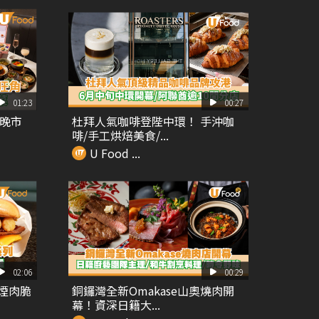
01:23
00:27
 晚市
杜拜人氣咖啡登陛中環！ 手沖咖
啡/手工烘焙美食/...
U Food ...
02:06
00:29
 煙肉脆
銅鑼灣全新Omakase山奧燒肉開
幕！資深日籍大...