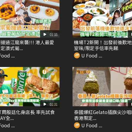
01:18
撻過江龍來襲!!! 港人最愛
機場T2新開！出發前後歎
定澳式葡...
室味/限定手信率先睇
ood ...
U Food ...
01:31
T周殷廷化身店長 率先試食
泰國爆紅Gelato插旗尖沙咀K
Y全...
香港限定...
ood ...
U Food ...