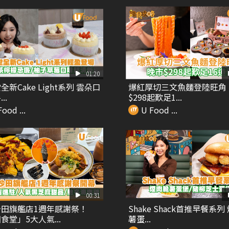
01:20
新Cake Light系列 雲朵口
爆紅厚切三文魚麵登陸旺角
..
$298起歎足1...
ood ...
U Food ...
00:31
田旗艦店1週年感謝祭！
Shake Shack首推早餐系列
食堂」5大人氣...
薯蛋...