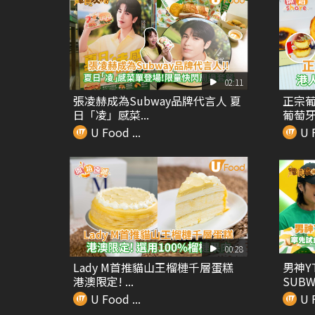
02:11
張凌赫成為Subway品牌代言人 夏
正宗葡
日「凌」感菜...
葡萄牙
U Food ...
U F
00:28
Lady M首推貓山王榴槤千層蛋糕
男神Y
港澳限定! ...
SUBWA
U Food ...
U F