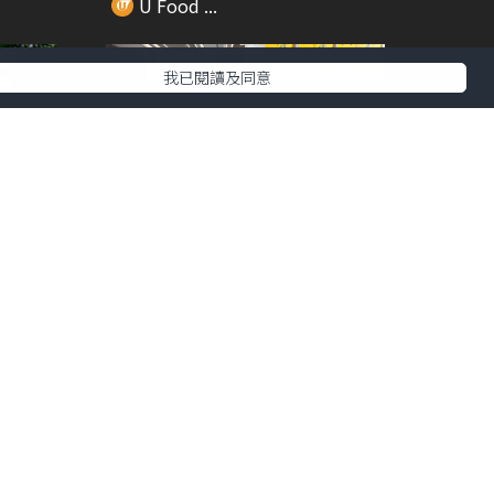
U Food ...
我已閱讀及同意
00:56
00:48
香水檸
百佳嘉年華1連3日登陸灣仔!! 玩遊
戲免費拎禮物...
U Food ...
00:31
00:30
..
Blue Bottle 太古新店率先睇！ 首