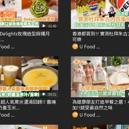
01:48
l Delights玫瑰造型麻糬月
香港都買到!! 實測杜拜朱
..
可樂
ood ...
U Food ...
00:31
超人氣粟米濃湯回歸!! 醬燒
為健康朋友打造早餐之選！
蓋玉米...
加!!感受最自然之味
ood ...
U Food ...