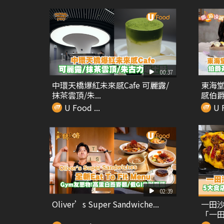
00:37
中環天橋爆紅未來感Cafe 可麗露/
東海堂全
抹茶雲頂/朱...
感伯爵.
U Food ...
U F
02:39
Oliver’s Super Sandwiche...
一田沙
「一田