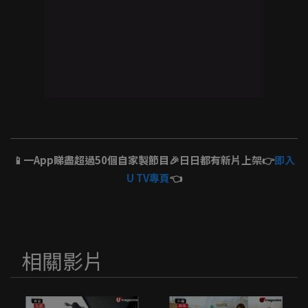
📱一App睇盡超過50個自家製節目🎉日日都有新片上架👉
即入
U TV專頁
👈
相關影片