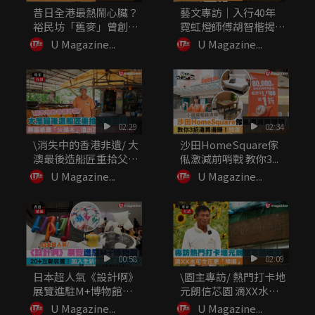
昔日全港最熱鬧心臟？
藝文專訪｜入行40年
裕民坊「舊麥」曾創
霓虹燈師傅胡智楷揭
「世界第一...
秘：做繁體...
U Magazine...
U Magazine...
02:29
02:34
\消失中的香港非遺/ 大
沙田HomeSquare傢
澳最後造船匠重拾父親
俬激減前哨戰 教你3...
工...
U Magazine...
U Magazine...
00:58
02:09
日本超人氣《設計啊》
\園主專訪/ 熱門打卡地
展覽進駐M+博物館
元朗信芯園 滴XX水可
20+...
令...
U Magazine...
U Magazine...