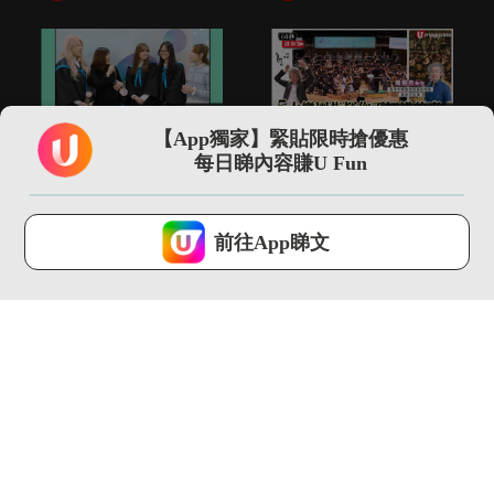
01:00
01:53
【App獨家】緊貼限時搶優惠
「世一」神隊友仲有港
5大樂團指揮你不知道
每日睇內容賺U Fun
大CC嘅老師！
的事 指揮2小時音樂可
瘦4...
U Magazine...
U Magazine...
U Lifestyle 會使用Cookies來改善您的網站體驗，請確定您同意接
受本網站之
私隱政策和使用條款
才可繼續瀏覽。
前往App睇文
我已閱讀及同意
00:35
13:13
尖沙咀直擊 adidas
【環球GPS】巴塞隆拿
FIFA世界盃26展覽...
自由行4日3夜行程規
劃！必...
U Magazine...
U Magazine...