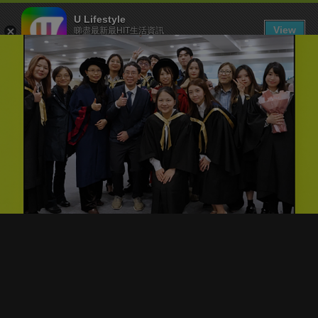
U Lifestyle
View
睇盡最新最HIT生活資訊
FREE - In Google Play
下載 U Lifestyle App