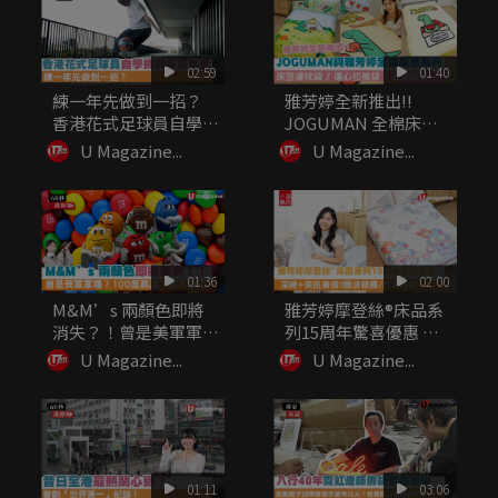
02:59
01:40
練一年先做到一招？
雅芳婷全新推出!!
香港花式足球員自學挑
JOGUMAN 全棉床品
戰最高難度
系列...
U Magazine...
U Magazine...
01:36
02:00
M&M’s 兩顏色即將
雅芳婷摩登絲®床品系
消失？！曾是美軍軍
列15周年驚喜優惠 深
糧？10...
睡+...
U Magazine...
U Magazine...
01:11
03:06