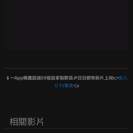
📱一App睇盡超過50個自家製節目🎉日日都有新片上架👉
即入
U TV專頁
👈
相關影片