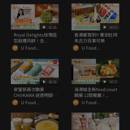
01:48
00:53
Royal Delights玫瑰造
香港都買到!! 實測杜拜
型麻糬月餅！全...
朱古力百事可樂
U Food ...
U Food ...
00:38
00:23
麥當勞再次聯乘
海港城全新food court
CHIIKAWA 送透明御
開幕 12間餐廳！...
守！升級...
U Food ...
U Food ...