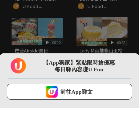
葡...
手信率先睇
U Food ...
U Food ...
00:20
00:28
啟德Airside夏日
Lady M首推貓山王榴
Gelato祭 一連兩週!...
槤千層蛋糕 港澳限定!
...
【App獨家】緊貼限時搶優惠
U Food ...
U Food ...
每日睇內容賺U Fun
U Lifestyle 會使用Cookies來改善您的網站體驗，請確定您同意接
受本網站之
私隱政策和使用條款
才可繼續瀏覽。
前往App睇文
我已閱讀及同意
01:31
00:30
男神YT周殷廷化身店
泰國爆紅Gelato插旗
長 率先試食SUBWAY
尖沙咀K11 ！香港限
全...
定...
U Food ...
U Food ...