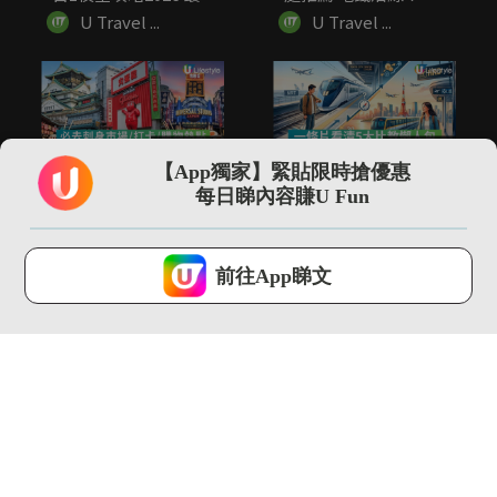
新...
食/...
U Travel ...
U Travel ...
01:05
01:37
【App獨家】緊貼限時搶優惠
32+大阪自由行必去景
飛東京揀成田機場定羽
每日睇內容賺U Fun
點推介 必去刺身市場/
田機場？一條片看清5
打...
大比教懶...
U Travel ...
U Travel ...
U Lifestyle 會使用Cookies來改善您的網站體驗，請確定您同意接
受本網站之
私隱政策和使用條款
才可繼續瀏覽。
前往App睇文
我已閱讀及同意
01:35
01:30
遊日帶1人氣手信被禁
【旅人指南針】歷時
上機 誤帶恐坐監!附香
144年！巴塞隆拿聖家
港違...
堂終封頂...
U Travel ...
U Travel ...