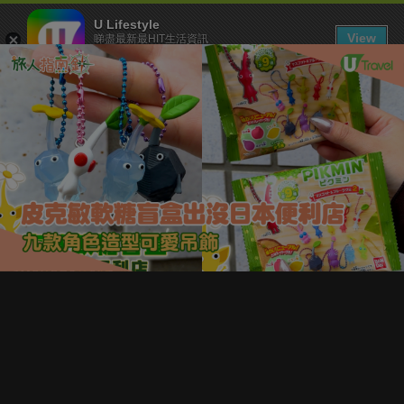
U Lifestyle
View
睇盡最新最HIT生活資訊
FREE - In Google Play
下載 U Lifestyle App