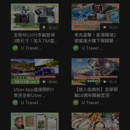
01:42
01:23
全新MUJI行李箱登場
率先直擊！香港機場2
3款尺寸！加入TSA密...
號客運大樓下周開幕
25+...
U Travel ...
U Travel ...
00:40
01:37
Uber App直接預約!!
【旅人指南針】星夢郵
東京全新Uber ...
輪10週年開箱雲頂夢
號 6...
U Travel ...
U Travel ...