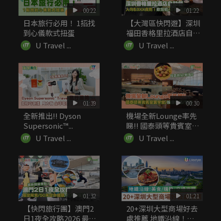
00:22
01:22
日本旅行必用！ 1招找
【大灣區快閃遊】深圳
到心儀款式扭蛋
福田香格里拉酒店自助
餐低至7...
U Travel ...
U Travel ...
01:39
00:30
全新推出!! Dyson
機場全新Lounge率先
Supersonic™...
睇!! 國泰頭等貴賓室
寰...
U Travel ...
U Travel ...
01:32
01:21
【快閃旅行團】澳門2
20+深圳大型商場好去
日1夜全攻略2026 最
處推薦 地鐵沿線！美