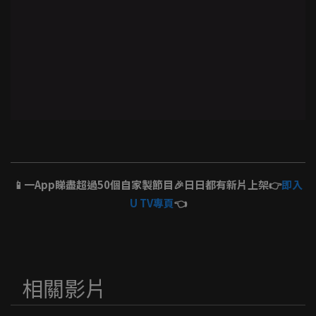
📱一App睇盡超過50個自家製節目🎉日日都有新片上架👉
即入
U TV專頁
👈
相關影片