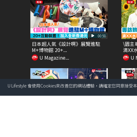
00:58
日本超人氣《設計啊》展覽進駐
\園主
M+博物館 20+...
滴XX水
U Magazine...
U 
U Lifestyle 會使用Cookies來改善您的網站體驗，請確定您同意接
00:35
尖沙咀直擊 adidas FIFA世界盃26
【環球
展覽...
夜行程
U Magazine...
U 