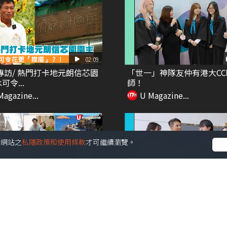
02:09
專訪/ 熱門打卡地元朗信芯園
「世一」神隊友仲有港大CC
可令...
師！
Magazine...
U Magazine...
受本網站之
私隱政策和使用條款
才可繼續瀏覽。
13:13
GPS】巴塞隆拿自由行4日3
阿爸阿媽係「世一」神隊友
規劃！必...
Magazine...
U Magazine...