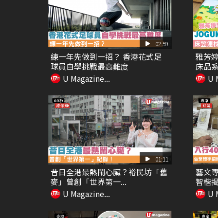
02:59
練一年先做到一招？ 香港花式足
雅芳婷
球員自學挑戰最高難度
床品系列
U Magazine...
U 
01:11
昔日全港最熱鬧心臟？裕民坊「舊
藝文專
麥」曾創「世界第一...
智楷揭
U Magazine...
U 