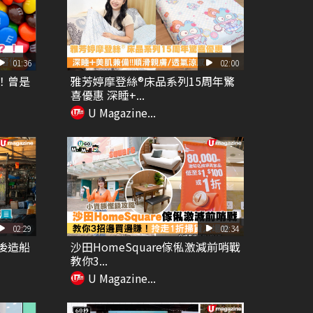
01:36
02:00
？！曾是
雅芳婷摩登絲®床品系列15周年驚
喜優惠 深睡+...
U Magazine...
02:29
02:34
最後造船
沙田HomeSquare傢俬激減前哨戰
教你3...
U Magazine...