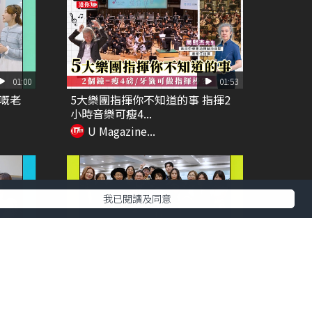
01:00
01:53
嘅老
5大樂團指揮你不知道的事 指揮2
小時音樂可瘦4...
U Magazine...
我已閱讀及同意
00:52
00:58
！
DSE放榜唔係終點！
U Magazine...