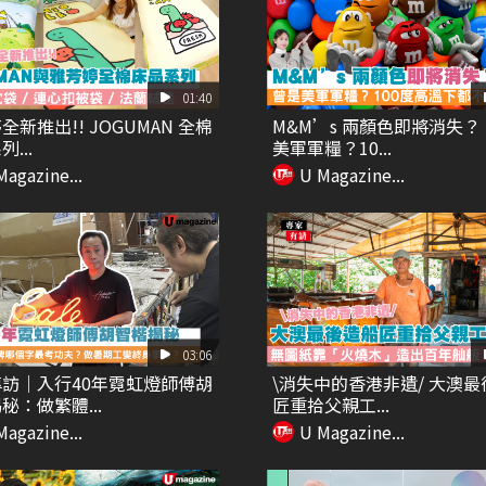
01:40
全新推出!! JOGUMAN 全棉
M&M’s 兩顏色即將消失
...
美軍軍糧？10...
Magazine...
U Magazine...
03:06
訪｜入行40年霓虹燈師傅胡
\消失中的香港非遺/ 大澳
秘：做繁體...
匠重拾父親工...
Magazine...
U Magazine...