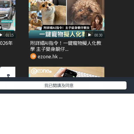
01:15
00:30
026年
附詳細AI指令！一鍵寵物擬人化教
學 主子變身靚仔...
ezone.hk ...
我已閱讀及同意
01:28
00:34
o
開會神器！ iPhone 隱藏即時字幕
功能｜錄音...
ezone.hk ...