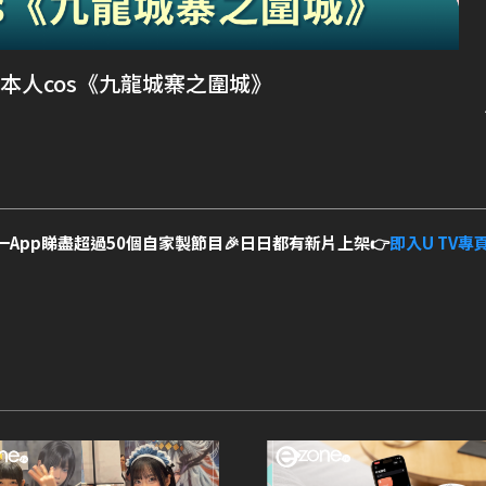
日本人cos《九龍城寨之圍城》
一App睇盡超過50個自家製節目🎉日日都有新片上架👉
即入U TV專