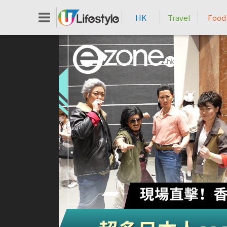
HK
Travel
Food