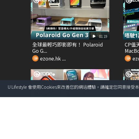
01:19
全球最輕巧即影即有！ Polaroid
CP值
Go G...
MacBo
ezone.hk ...
ezo
U Lifestyle 會使用Cookies來改善您的網站體驗，請確定您同意接
00:38
直撃HAUWEI 2026新品發佈會 試
Thre
玩Wa...
相 日系.
ezone.hk ...
ezo