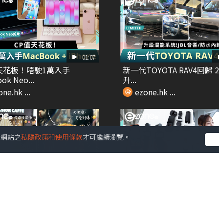
01:07
天花板！唔駛1萬入手
新一代TOYOTA RAV4回歸 2
ok Neo...
升...
ne.hk ...
ezone.hk ...
受本網站之
私隱政策和使用條款
才可繼續瀏覽。
00:26
ads爆紅 2步自製AI手帳旅遊
【e+同你試】開箱DJI Osm
..
Pocket...
ne.hk ...
ezone.hk ...