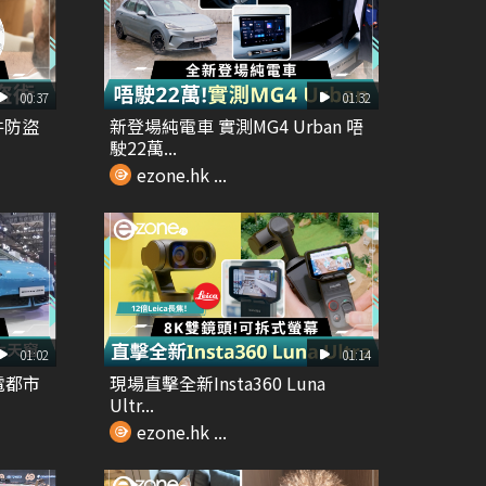
00:37
01:32
證件防盜
新登場純電車 實測MG4 Urban 唔
駛22萬...
ezone.hk ...
01:02
01:14
純電都市
現場直擊全新Insta360 Luna
Ultr...
ezone.hk ...