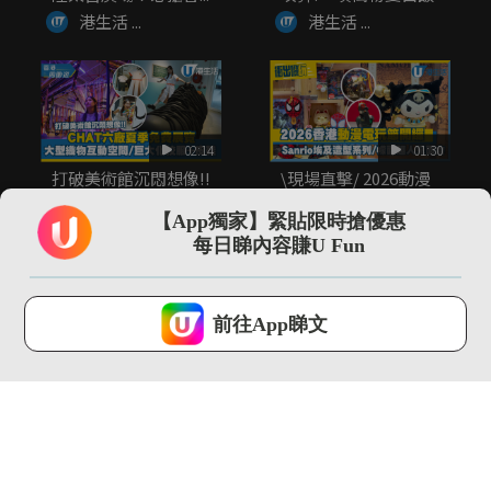
港生活 ...
港生活 ...
02:14
01:30
打破美術館沉悶想像!!
\現場直擊/ 2026動漫
CHAT六廠夏季免費展
節開鑼 Sanrio埃...
覽...
【App獨家】緊貼限時搶優惠
港生活 ...
港生活 ...
每日睇內容賺U Fun
U Lifestyle 會使用Cookies來改善您的網站體驗，請確定您同意接
受本網站之
私隱政策和使用條款
才可繼續瀏覽。
前往App睇文
我已閱讀及同意
03:18
02:09
SOGO仲夏精選全場低
全港首個!! 最大型
至37折！立即入手泳
JOGUMAN沉浸式夏日
衣套裝...
癒癒...
港生活 ...
港生活 ...