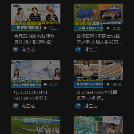
01:26
00:25
食完蒜頭原來個肺會
啟德直擊!!車路士vs祖
臭?! 刷牙都搞唔掂/
雲達斯 入場人數4357...
食...
港生活 ...
港生活 ...
01:26
01:03
QUICO x BUNNI
Michael Kors大減價
KONBINY美髮工...
低至1.7折 經...
港生活 ...
港生活 ...