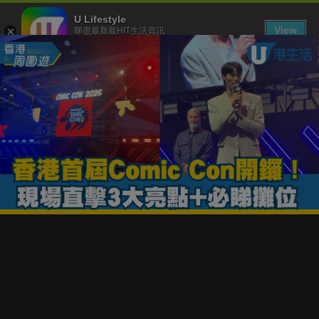
U Lifestyle
View
睇盡最新最HIT生活資訊
FREE - In Google Play
下載 U Lifestyle App