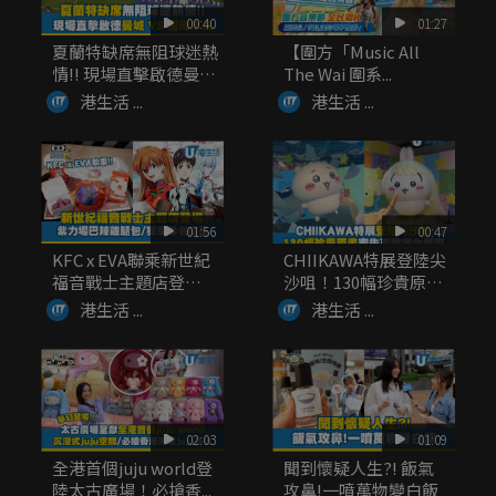
00:40
01:27
夏蘭特缺席無阻球迷熱
【圍方「Music All
情!! 現場直擊啟德曼城
The Wai 圍系...
V...
港生活 ...
港生活 ...
01:56
00:47
KFC x EVA聯乘新世紀
CHIIKAWA特展登陸尖
福音戰士主題店登
沙咀！130幅珍貴原
場！...
畫...
港生活 ...
港生活 ...
02:03
01:09
全港首個juju world登
聞到懷疑人生?! 飯氣
陸太古廣場！必搶香...
攻鼻!一噴萬物變白飯