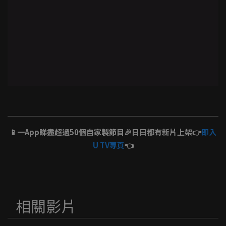
📱一App睇盡超過50個自家製節目🎉日日都有新片上架👉
即入
U TV專頁
👈
相關影片