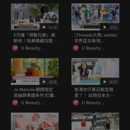
01:40
00:51
5分鐘「頭髮化妝」減
\Threads大熱/ adidas
齡術！完美隱藏白髮/
世界盃女裝球...
修飾髮線...
U Beauty ...
U Beauty ...
00:29
00:29
Jo Malone 期間限定
香港女仔夏日髮型救
英倫蔬果園系列 紅蘿...
星？！ 試用日本大熱
乾髮濕紙巾
U Beauty ...
U Beauty ...