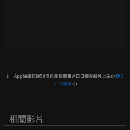
📱一App睇盡超過50個自家製節目🎉日日都有新片上架👉
即入
U TV專頁
👈
相關影片