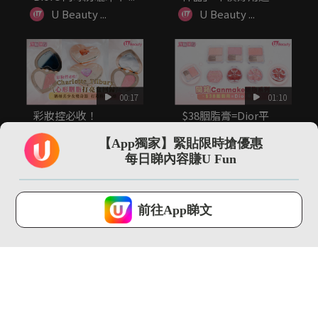
櫃？！最...
U Beauty ...
U Beauty ...
00:17
01:10
彩妝控必收！
$38胭脂膏=Dior平
Charlotte Tilbury...
替？！ 開箱爆紅
Canm...
【App獨家】緊貼限時搶優惠
U Beauty ...
U Beauty ...
每日睇內容賺U Fun
U Lifestyle 會使用Cookies來改善您的網站體驗，請確定您同意接
受本網站之
私隱政策和使用條款
才可繼續瀏覽。
前往App睇文
我已閱讀及同意
00:29
00:34
謝安琪、Anson Lo現
阿Sa、Jeffrey、劉俊
身medicube快閃...
謙 、Jace、阿正...
U Beauty ...
U Beauty ...