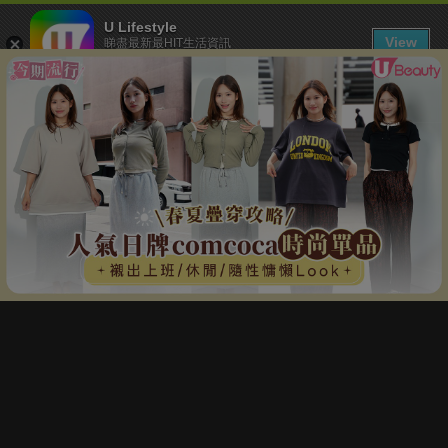
U Lifestyle
View
睇盡最新最HIT生活資訊
FREE - In Google Play
下載 U Lifestyle App