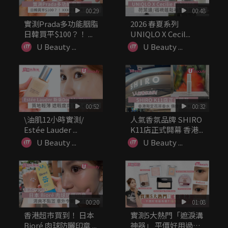
00:29
00:48
實測Prada多功能胭脂
2026 春夏系列
日韓買平$100？！ ...
UNIQLO X Cecil...
U Beauty ...
U Beauty ...
00:52
00:32
\油肌12小時實測/
人氣香氛品牌 SHIRO
Estée Lauder ...
K11店正式開幕 香港...
U Beauty ...
U Beauty ...
00:20
01:08
香港超市買到！ 日本
實測5大熱門「遮淚溝
Bioré 肉球防曬印章 ...
神器」 平價好用過專